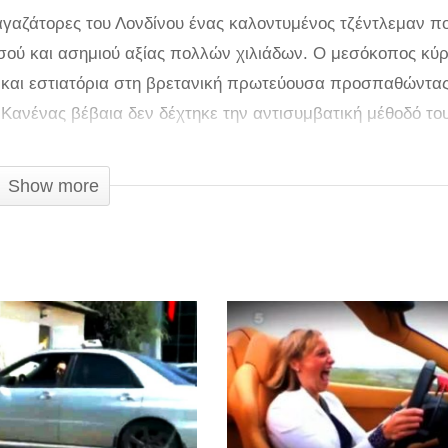
αγαζάτορες του Λονδίνου ένας καλοντυμένος τζέντλεμαν π
σού και ασημιού αξίας πολλών χιλιάδων. Ο μεσόκοπος κύρ
 και εστιατόρια στη βρετανική πρωτεύουσα προσπαθώντα
Κανένας βέβαια δεν δέχτηκε την αντισυμβατική μέθοδό το
φάρσα σκάρωσε η Kinesis, ένα ανταλλακτήριο κρυπτονομισ
ονικό νόμισμα που βασίζεται σε αναλογία 1:1 σε χρυσό και
Show more