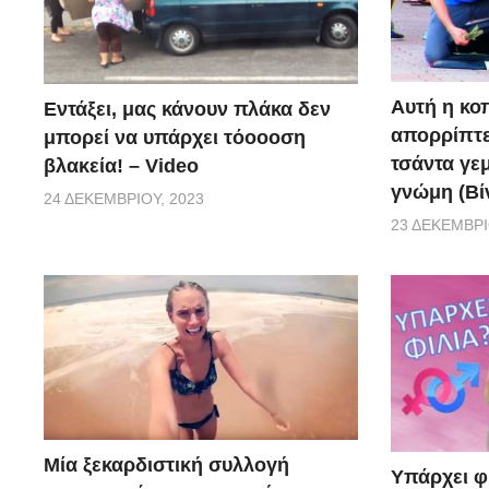
Αυτή η κο
Εντάξει, μας κάνουν πλάκα δεν
απορρίπτει
μπορεί να υπάρχει τόοοοση
τσάντα γεμ
βλακεία! – Video
γνώμη (Βί
24 ΔΕΚΕΜΒΡΊΟΥ, 2023
23 ΔΕΚΕΜΒΡΊ
Μία ξεκαρδιστική συλλογή
Υπάρχει φ