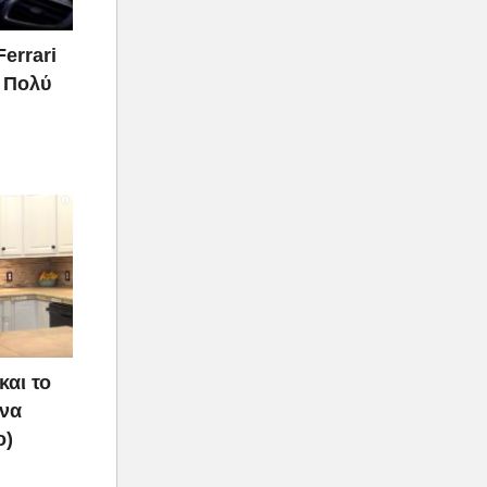
Ferrari
ι Πολύ
και το
 να
ο)