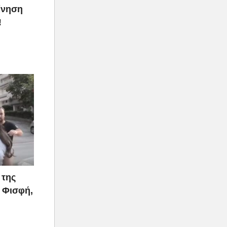
ίνηση
!
 της
 Φισφή,