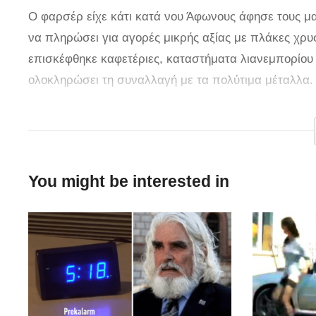
Ο φαρσέρ είχε κάτι κατά νου Άφωνους άφησε τους μ
να πληρώσει για αγορές μικρής αξίας με πλάκες χρυ
επισκέφθηκε καφετέριες, καταστήματα λιανεμπορίου
ολοκληρώσει τη συναλλαγή με τα πολύτιμα μέταλλα. 
το γεγονός ότι όλοι έμοιαζαν εντυπωσιασμένοι. Τη 
οποίο είναι έτοιμο να ρίξει στην αγορά «ένα ηλεκτρ
You might be interested in