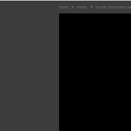
Home
Αστεία
Άντρας Προσπαθεί Να