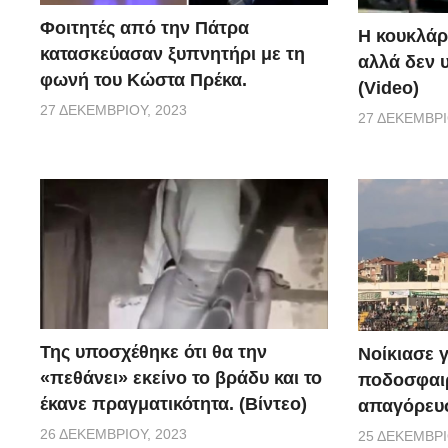
Φοιτητές από την Πάτρα
Η κουκλάρ
κατασκεύασαν ξυπνητήρι με τη
αλλά δεν 
φωνή του Κώστα Πρέκα.
(Video)
27 ΔΕΚΕΜΒΡΊΟΥ, 2023
27 ΔΕΚΕΜΒΡΊ
Της υποσχέθηκε ότι θα την
Νοίκιασε γ
«πεθάνει» εκείνο το βράδυ και το
ποδοσφαιρ
έκανε πραγματικότητα. (Βίντεο)
απαγόρευσ
26 ΔΕΚΕΜΒΡΊΟΥ, 2023
25 ΔΕΚΕΜΒΡΊ