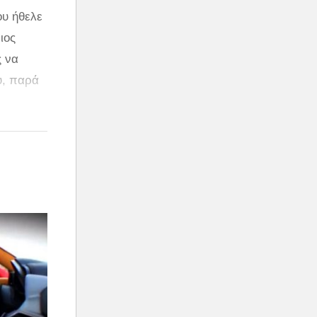
ου ήθελε
ιος
ς να
υ, παρά
μάτων, το
 ασήμι»…