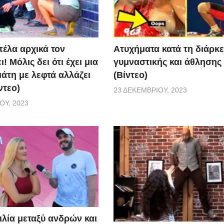
Aτυχήματα κατά τη διάρκε
πέλα αρχικά τον
γυμναστικής και άθλησης
! Μόλις δει ότι έχει μια
(Βίντεο)
άτη με λεφτά αλλάζει
ντεο)
23 ΔΕΚΕΜΒΡΊΟΥ, 2023
ΟΥ, 2023
ιλία μεταξύ ανδρών και