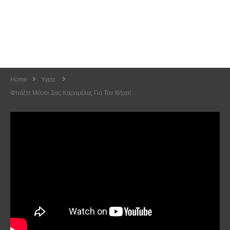
Home
Υγεία
Φτιάξτε Μόνοι Σας Καραμέλες Για Τον Βήχα!