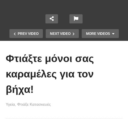
PREV VIDEO
NEXT VIDEO
MORE VIDEOS
Φτιάξτε μόνοι σας
καραμέλες για τον
βήχα!
Ένας τρόπος για να ανακυκλώσετε
Υγεία
Φτιάξε Κατασκευές
τα παλιά σας ρούχα