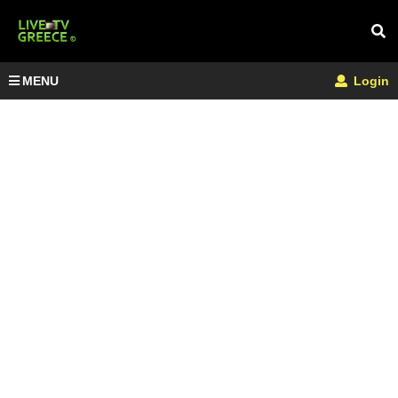
MENU
Login