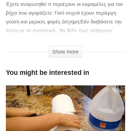
Έχετε αναρωτηθεί τι περιέχουν οι καραμέλες για τον
βήχα που αγοράζετε; Γιατί συχνά έχουν περίεργη
γεύση και μερικές φορές άσχημη;Εάν διαβάσετε την
λίστα με τα συστατικά , θα δείτε πως υπάρχουν
ονομασίες που προφέρονται πολύ δύσκολα και
ακούγονται εντελώς άγνωστες. Πολλοί
Show more
αναρωτιούνται αν τελικά προσφέρουν τίποτα. Τώρα
μπορείτε να σταματήσετε να ψάχνετε για την
You might be interested in
αποτελεσματικότερη παστίλια.
Φτιάξτε εσείς το φάρμακο για να το χρησιμοποιήσετε
την επόμενη φορά που θα το χρειασθείτε για να
απαλύνετε τον βήχα σας. Αρχίστε βάζοντας σε μια
κατσαρόλα ,ένα φλιτζάνι ζάχαρη και μισό φλιτζάνι
νερό . Κόψτε ένα λεμόνι στη μέση και προσθέστε μια