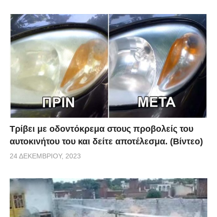
καραμέλες για το κρύωμα και με υπέροχη γεύση. Το
βίντεο αναφέρει ότι μπορείτε να διαλύστε μερικές σε
ζεστό νερό και να το πιείτε σαν ρόφημα ή να τις φάτε
σαν καραμέλες.
Πηγή
Τρίβει με οδοντόκρεμα στους προβολείς του
αυτοκινήτου του και δείτε αποτέλεσμα. (Βίντεο)
24 ΔΕΚΕΜΒΡΊΟΥ, 2023