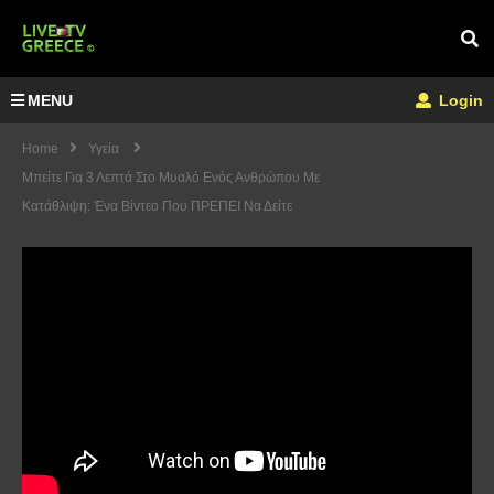
MENU
Login
Home
Υγεία
Μπείτε Για 3 Λεπτά Στο Μυαλό Ενός Ανθρώπου Με
Κατάθλιψη: Ένα Βίντεο Που ΠΡΕΠΕΙ Να Δείτε