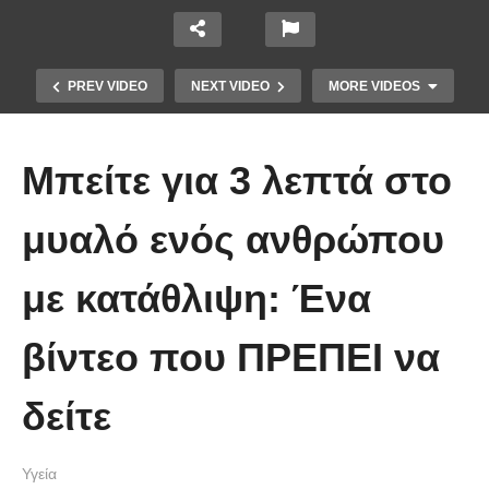
PREV VIDEO
NEXT VIDEO
MORE VIDEOS
Μπείτε για 3 λεπτά στο
μυαλό ενός ανθρώπου
με κατάθλιψη: Ένα
Μουρουνέλαιο: Τι προσφέρει και
ποιες παθήσεις βοηθάει στο να
βίντεο που ΠΡΕΠΕΙ να
καταπολεμηθούν
δείτε
Υγεία