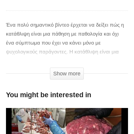
Ένα πολύ σημαντικό βίντεο έρχεται να δείξει πώς η
κατάθλιψη είναι μια πάθηση με παθολογία και όχι
ένα σύμπτωμα που έχει να κάνει μόνο με
ψυχολογικούς παράγοντες. H κατάθλιψη είναι μια
πάθηση που αφορά εκατομμύρια ανθρώπους. Το
άτομο υποφέρει πραγματικά, αλλά ταυτόχρονα
Show more
επηρεάζεται σημαντικά και το περιβάλλον του. Αν
δεν γνωρίζετε πολλά πράγματα για την κατάθλιψη,
You might be interested in
το παρακάτω βίντεο θα σας φανεί εξαιρετικά
χρήσιμο. Μπορείτε να επιλέξετε το εικονίδιο
“subtitles” (στην κάτω σειρά του βίντεο) και από εκεί
την επιλογή “Greek”. Θα μπορέσετε έτσι να
παρακολουθήσετε το βίντεο με Ελληνικούς