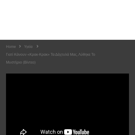
Home
Υγεία
Γιατί Κάνουν «κρακ-Κρακ» Τα Δάχτυλά Μας, Λύθηκε Το
Μυστήριο (Βίντεο)