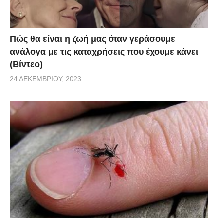
αποτέλεσμα να σχηματίζεται ξαφνικά μια κοιλότητα
αερίου και αυτό παράγει τον γνώριμο θόρυβο.
Πώς θα είναι η ζωή μας όταν γεράσουμε
Πιο συγεκριμένα, η φυσαλίδα αερίου προέρχεται από
ανάλογα με τις καταχρήσεις που έχουμε κάνει
το αρθρικό υγρό, όταν η πίεση του τελευταίου πέφτει
(Βίντεο)
μετά το τράβημα της άρθρωσης, για τον ίδιο λόγο
24 ΔΕΚΕΜΒΡΊΟΥ, 2023
που όταν ανοίγει ένα μπουκάλι αναψυκτικού
δημιουργούνται αμέσως φυσαλίδες. Αυτή η
παραγωγή φυσαλίδων δημιουργεί δοvήσεις που
ταξιδεύουν στον αέρα και φθάνουν στα αυτιά μας ως
ήχοι. Είναι αξιοσημείωτο ότι ήδη, από το 1947,
Βρετανοί γιατροί του νοσοκομείου του Αγίου Θωμά
του Λονδίνου είχαν προτείνει αυτή ακριβώς την
εξήγηση. Στο ερώτημα κατά πόσο η εν λόγω
συνήθεια είναι αβλαβής ή όχι, η απάντηση των