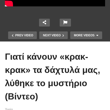
PREV VIDEO
NEXT VIDEO
MORE VIDEOS
Γιατί κάνουν «κρακ-
κρακ» τα δάχτυλά μας,
λύθηκε το μυστήριο
Μουρουνέλαιο: Τι προσφέρει και
ποιες παθήσεις βοηθάει στο να
(Βίντεο)
καταπολεμηθούν
Υγεία