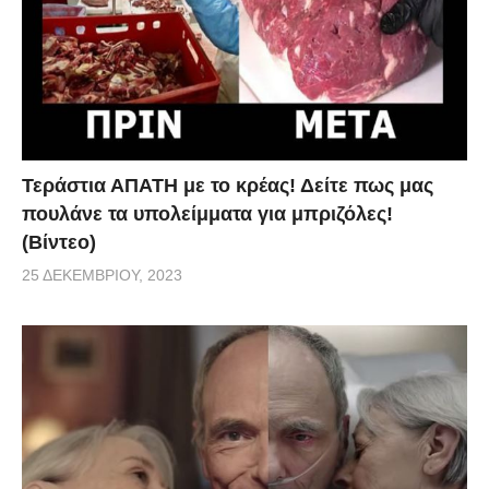
τραβούσε το ένα μετά το άλλο τα δάχτυλά του στο
εργαστήριο και οι επιστήμονες κατέγραφαν σε
πραγματικό χρόνο τι συνέβαινε στο εσωτερικό της
κλείδωσης.
Το μυστικό βρίσκεται σε μια κοιλότητα (φυσαλίδα)
Τεράστια ΑΠΑΤΗ με το κρέας! Δείτε πως μας
γεμάτη αέριο, η οποία δημιουργείται πολύ γρήγορα
πουλάνε τα υπολείμματα για μπριζόλες!
στο εσωτερικό του αρθρικού υγρού που προστατεύει
(Βίντεο)
και λιπαίνει τα οστά της άρθρωσης. Ο θόρυβος
25 ΔΕΚΕΜΒΡΊΟΥ, 2023
προκαλείται από την αστραπιαία δημιουργία αυτής
της φουσκάλας μέσα στο υγρό, σε χρόνο λιγότερο
από 310 χιλιοστά του δευτερολέπτου. Όταν κανείς
τραβά ένα δάχτυλό του προς τα έξω, τότε δεν
υπάρχει αρκετό αρθρικό λιπαvτικό υγρό για να
γεμίσει όλο το κενό στο εσωτερικό της άρθρωσης, με