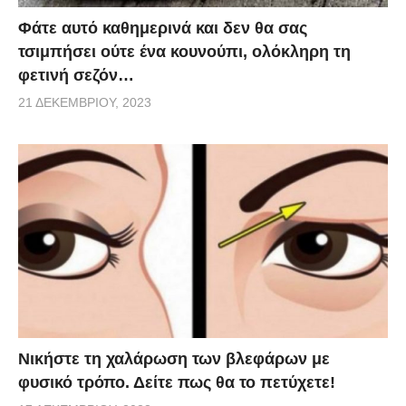
επιστημόνων είναι ότι δεν φαίνεται να προκαλείται
Φάτε αυτό καθημερινά και δεν θα σας
κάποιο πρόβλημα σε βάθος χρόνου. Μια νέα μελέτη
τσιμπήσει ούτε ένα κουνούπι, ολόκληρη τη
θα ερευνήσει περαιτέρω αυτό το ζήτημα, όπως
φετινή σεζόν…
επίσης γιατί δεν μπορούν όλοι οι άνθρωποι να
21 ΔΕΚΕΜΒΡΊΟΥ, 2023
δημιουργήσουν αυτό τον θόρυβο με τα δάχτυλά τους.
Νικήστε τη χαλάρωση των βλεφάρων με
φυσικό τρόπο. Δείτε πως θα το πετύχετε!