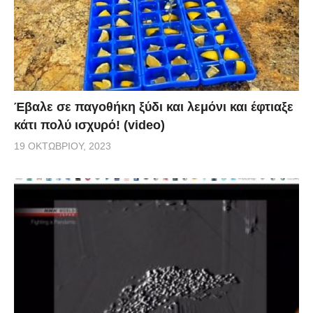
Έβαλε σε παγοθήκη ξύδι και λεμόνι και έφτιαξε
κάτι πολύ ισχυρό! (video)
19 ΟΚΤΩΒΡΊΟΥ, 2023