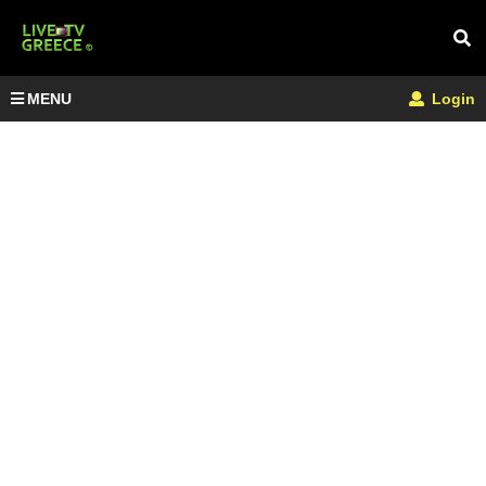
MENU
Login