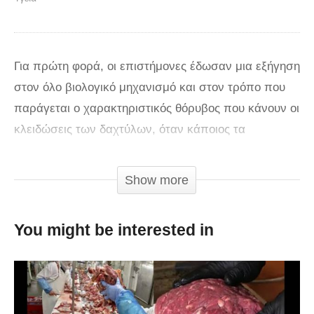
Για πρώτη φορά, οι επιστήμονες έδωσαν μια εξήγηση
στον όλο βιολογικό μηχανισμό και στον τρόπο που
παράγεται ο χαρακτηριστικός θόρυβος που κάνουν οι
κλειδώσεις των δαχτύλων, όταν κάποιος τα
τραβά. Οι Καναδοί ερευνητές, με επικεφαλής τον
καθηγητή ιατρικής Γκρεγκ Κάβτσουκ του
Show more
Πανεπιστημίου της Αλμπέρτα, που έκαναν τη σχετική
δημοσίευση στο περιοδικό «PLoS One«,
You might be interested in
χρησιμοποίησαν σύγχρονες τεχνικές μαγνητικής
απεικόνισης (MRΙ) για να δουν τι συμβαίνει μέσα στα
δάχτυλα, όταν παράγεται ο θόρυβος των
αρθρώσεων. Ένας ειδικός στη χειροπρακτική