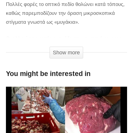
Πολλές φορές το οπτικό πεδίο θολώνει κατά τόπους,
καθώς παρεμποδίζουν την όραση μικροσκοπικά
στίγματα γνωστά ως «μυγάκια».
Οι αλλοιώσεις αυτές ονομάζονται κανονικά muscae
volitantes (ιπτάμενες μύγες στα λατινικά).
Show more
Δεν πρόκειται για ξένα σώματα, μικροοργανισμούς ή
σωματίδια που έχουν μπει στο μάτι, αλλά για ένα
You might be interested in
είδος «οφθαλμαπάτης».
Τα μυγάκια είναι σκιές μικροσκοπικών σωματιδίων
που βρίσκονται εντός του οφθαλμού, όπως ερυθρά
αιμοσφαίρια, μάζες πρωτεϊνών ή μικρά τμήματα
ιστού.