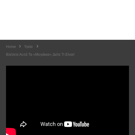
Home
Υγεία
Βλέπετε Αυτά Τα «μυγάκια»; Δείτε Τι Είναι!