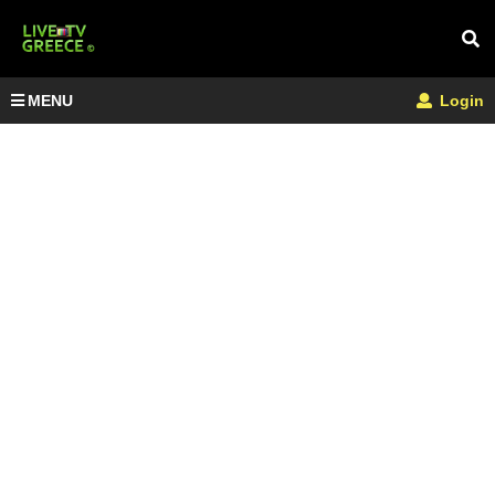
MENU
Login