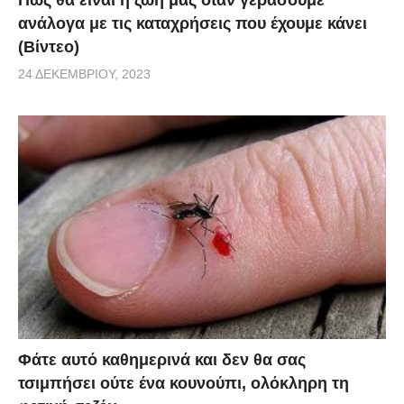
Πώς θα είναι η ζωή μας όταν γεράσουμε
μοιάζει να αλλοιώνεται σε συγκεκριμένα σημεία.
ανάλογα με τις καταχρήσεις που έχουμε κάνει
(Βίντεο)
Πηγή
24 ΔΕΚΕΜΒΡΊΟΥ, 2023
Φάτε αυτό καθημερινά και δεν θα σας
τσιμπήσει ούτε ένα κουνούπι, ολόκληρη τη