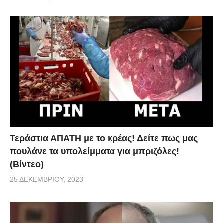
Δυσκολεύεστε στον ύπνο και γενικότερα είναι πολύ
κουραστικό. Στο βίντεο, βλέπουμε δύο λύσεις που
μπορούν να ανοίξουν τη μύτη σας μέσα σε 2
λεπτά. Στη πρώτη πρέπει να ακουμπήσετε με τη
γλώσσα σας το πίσω μέρος των μπροστινών
δοντιών και να χτυπήσετε ελαφρά ανάμεσα από τα
φρύδια σας. Στη δεύτερη άσκηση πρέπει να
κρατήσετε τη μύτη σας κλειστή και να πάρετε μια
Τεράστια ΑΠΑΤΗ με το κρέας! Δείτε πως μας
βαθιά ανάσα. Δείτε το βίντεο και θα καταλάβετε.
πουλάνε τα υπολείμματα για μπριζόλες!
(Βίντεο)
via
25 ΔΕΚΕΜΒΡΊΟΥ, 2023