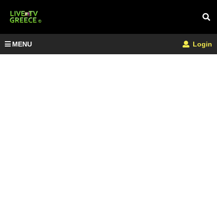
MENU
Login