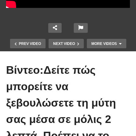
PREV VIDEO
NEXT VIDEO
MORE VIDEOS
Βίντεο:Δείτε πώς
μπορείτε να
ξεβουλώσετε τη μύτη
Μουρουνέλαιο: Τι προσφέρει και
ποιες παθήσεις βοηθάει στο να
σας μέσα σε μόλις 2
καταπολεμηθούν
λεπτά. Πρέπει να το