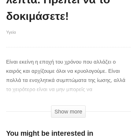
δοκιμάσετε!
Υγεία
Είναι εκείνη η εποχή του χρόνου που αλλάζει ο
καιρός και αρχίζουμε όλοι να κρυολογούμε. Είναι
πολλά τα ενοχλητικά συμπτώματα της ίωσης, αλλά
το χειρότερο είναι να μην μπορείς να
αναπνεύσεις. Μιλάω για την ανεξέλεγκτη καταρροή
της μύτης. Ανεξάρτητα του πόσες φορές τη φυσήξτε,
Show more
απλά δεν ανοίγει με τίποτα. Κοκκινίζει από το πολύ
το φύσημα, πονάει το κεφάλι σας αλλά ακόμα δεν
You might be interested in
μπορείτε να αναπνεύσετε σωστά.