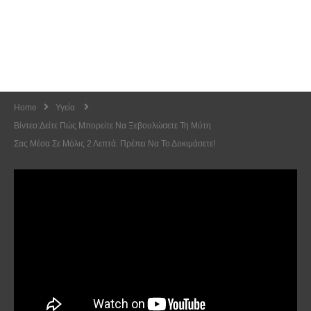
Home
Υγεία
Βίντεο:Δείτε Πώς Μπορείτε Να Ξεβουλώσετε Τη Μύτη
Σας Μέσα Σε Μόλις 2 Λεπτά. Πρέπει Να Το Δοκιμάσετε!