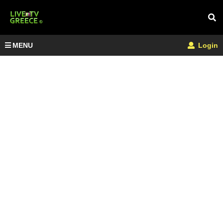
MENU
Login