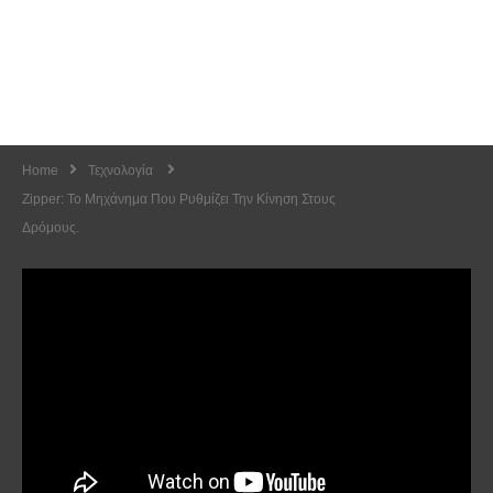
Home
Τεχνολογία
Zipper: Το Μηχάνημα Που Ρυθμίζει Την Κίνηση Στους
Δρόμους.