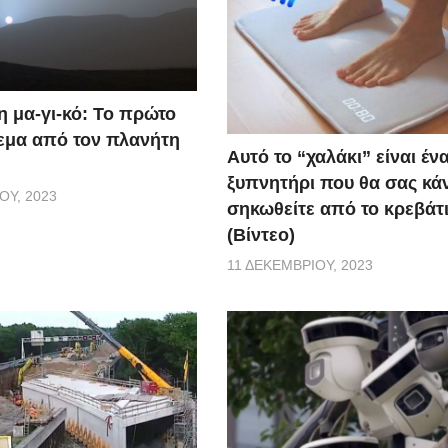
η μα-γι-κό: Το πρώτο
εμα από τον πλανήτη
Αυτό το “χαλάκι” είναι έν
ξυπνητήρι που θα σας κάν
ΟΥ, 2023
σηκωθείτε από το κρεβάτι
(Βίντεο)
11 ΔΕΚΕΜΒΡΊΟΥ, 2023