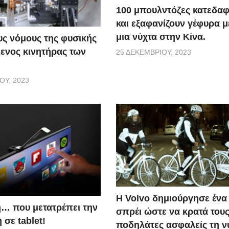
100 μπουλντόζες κατεδαφ
και εξαφανίζουν γέφυρα 
μια νύχτα στην Κίνα.
ς νόμους της φυσικής
ενος κινητήρας των
25 ΔΕΚΕΜΒΡΊΟΥ, 2023
ΟΥ, 2023
Η Volvo δημιούργησε ένα 
… που μετατρέπει την
σπρέι ώστε να κρατά του
σε tablet!
ποδηλάτες ασφαλείς τη ν