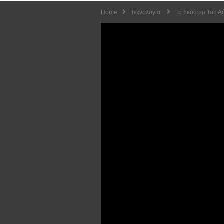
Home
Τεχνολογία
Το Σκούτερ Του Α