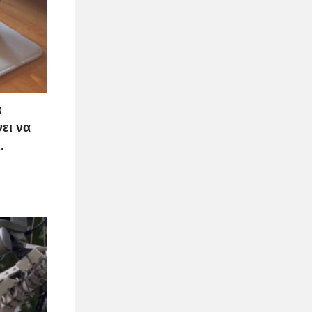
α
ει να
.