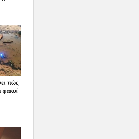
νει πώς
ι φακοί