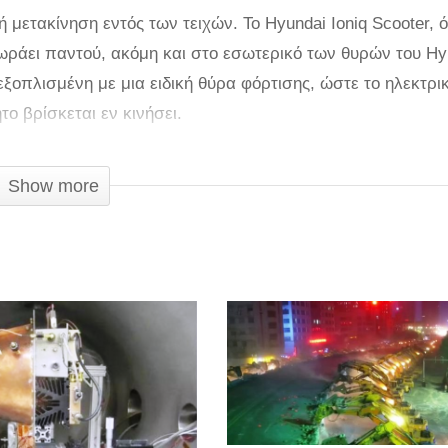
κή μετακίνηση εντός των τειχών. Το Hyundai Ioniq Scooter,
χωράει παντού, ακόμη και στο εσωτερικό των θυρών του Hy
 εξοπλισμένη με μια ειδική θύρα φόρτισης, ώστε το ηλεκτρι
το βρίσκεται εν κινήσει.
 Ioniq scooter είναι πανάλαφρο και πτυσσόμενο, κατάλληλ
Show more
υ, μπορεί να πραγματοποιηθεί με μόνο ένα χέρι. Διαθέτει έ
 να επιταχύνεις και να επιβραδύνεις. Η μπαταρία του προ
ορεί να αναπτύξει δεν ξεπερνά τα 20 km/h.