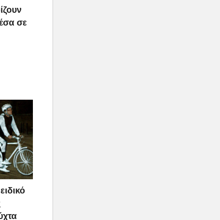
ίζουν
μέσα σε
ειδικό
ς
ύχτα