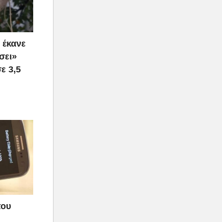
 έκανε
σει»
ε 3,5
που