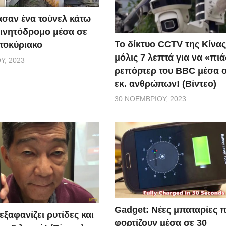
σαν ένα τούνελ κάτω
ινητόδρομο μέσα σε
Το δίκτυο CCTV της Κίνας
τοκύριακο
μόλις 7 λεπτά για να «πιά
Υ, 2023
ρεπόρτερ του BBC μέσα σ
εκ. ανθρώπων! (Βίντεο)
30 ΝΟΕΜΒΡΊΟΥ, 2023
Gadget: Νέες μπαταρίες 
ξαφανίζει ρυτίδες και
φορτίζουν μέσα σε 30