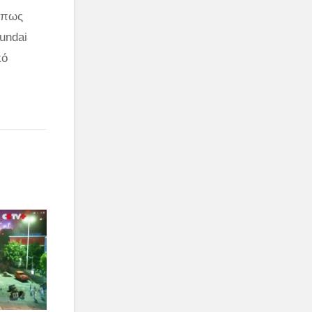
 όπως
undai
κό
ο ακόμη
να
σφέρει