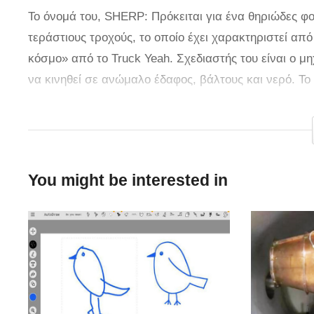
Το όνομά του, SHERP: Πρόκειται για ένα θηριώδες φορ
τεράστιους τροχούς, το οποίο έχει χαρακτηριστεί από
κόσμο» από το Truck Yeah. Σχεδιαστής του είναι ο μη
να κινηθεί σε ανώμαλο έδαφος, βάλτους και νερό. Το 
Όπως αναφέρεται σε δημοσίευμα του ρωσικού πρακτορ
πρωτοτύπου το 2012, και το παρουσίασε στο Moscow 
κιλά, και οι τροχοί του έχουν διάμετρο 1,6 μέτρα. Η
You might be interested in
όταν κινείται στο νερό μπορεί να πιάσει τα 6 χλμ/ ώρ