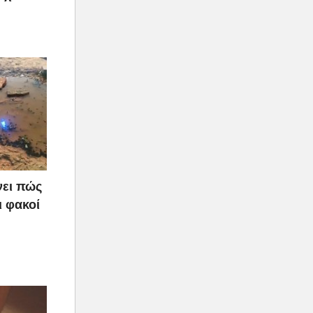
νει πώς
ι φακοί