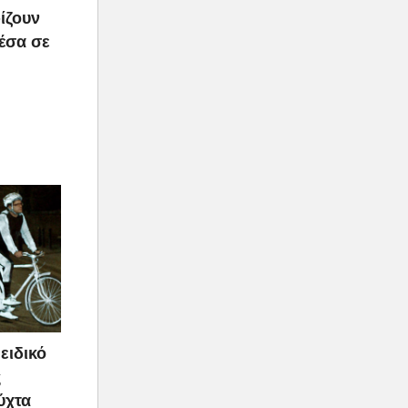
ίζουν
μέσα σε
ειδικό
ς
ύχτα