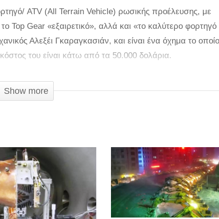
τηγό/ ATV (All Terrain Vehicle) ρωσικής προέλευσης, με
 το Top Gear «εξαιρετικό», αλλά και «το καλύτερο φορτηγό
χανικός Αλεξέι Γκαραγκασιάν, και είναι ένα όχημα το οποί
κόστος του είναι κάτω από τα 50.000 δολάρια.
είου Sputnik, ο μηχανικός άρχισε την κατασκευή του
Show more
Off-road Show τον Αύγουστο του 2015. Το όχημα έχει βάρ
 μέγιστη ταχύτητά του είναι 45 χλμ ανά ώρα σε στεγνό έδαφ
α.