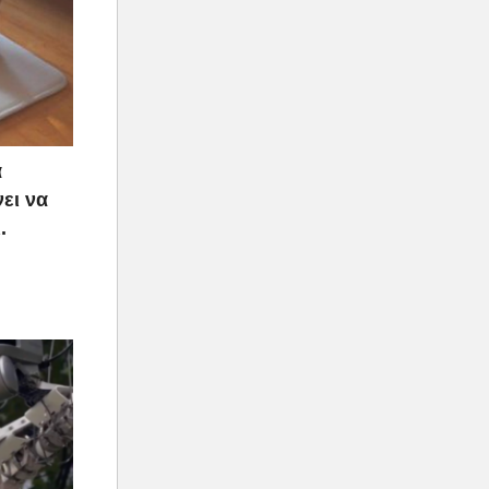
α
ει να
.