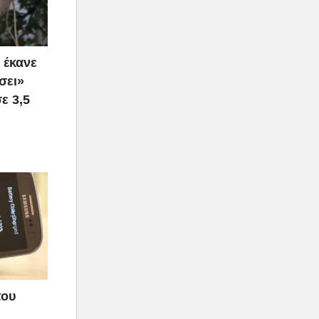
 έκανε
σει»
ε 3,5
που