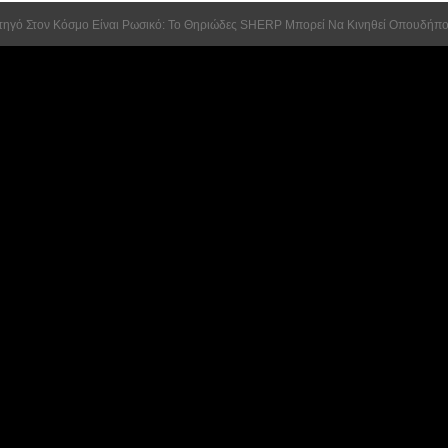
τηγό Στον Κόσμο Είναι Ρωσικό: Το Θηριώδες SHERP Μπορεί Να Κινηθεί Οπουδήπο