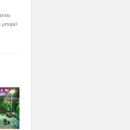
 στον
ο μπορεί
ος 1.300
ος- ενώ