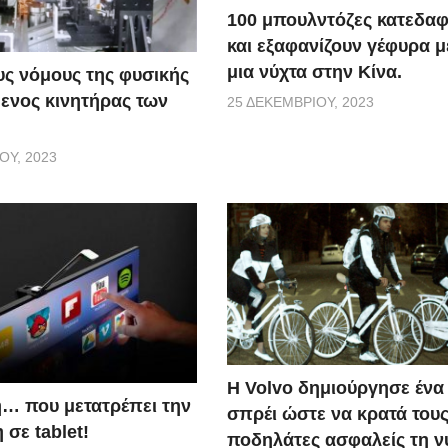
100 μπουλντόζες κατεδαφ
και εξαφανίζουν γέφυρα 
μια νύχτα στην Κίνα.
ς νόμους της φυσικής
ενος κινητήρας των
25 ΔΕΚΕΜΒΡΊΟΥ, 2023
ΟΥ, 2023
Η Volvo δημιούργησε ένα 
… που μετατρέπει την
σπρέι ώστε να κρατά του
σε tablet!
ποδηλάτες ασφαλείς τη ν