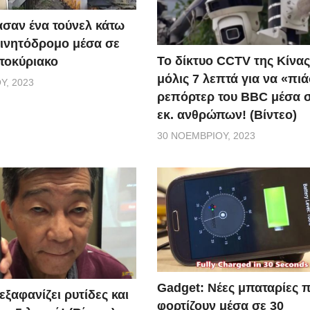
σαν ένα τούνελ κάτω
ινητόδρομο μέσα σε
Το δίκτυο CCTV της Κίνας
τοκύριακο
μόλις 7 λεπτά για να «πιά
Υ, 2023
ρεπόρτερ του BBC μέσα σ
εκ. ανθρώπων! (Βίντεο)
30 ΝΟΕΜΒΡΊΟΥ, 2023
Gadget: Νέες μπαταρίες 
ξαφανίζει ρυτίδες και
φορτίζουν μέσα σε 30