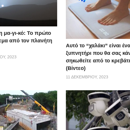
η μα-γι-κό: Το πρώτο
εμα από τον πλανήτη
Αυτό το “χαλάκι” είναι έν
ξυπνητήρι που θα σας κάν
ΟΥ, 2023
σηκωθείτε από το κρεβάτι
(Βίντεο)
11 ΔΕΚΕΜΒΡΊΟΥ, 2023