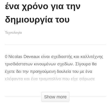
ένα χρόνο για την
δημιουργία του
Τεχνολογία
0 Nicolas Deveaux είναι σχεδιαστής και καλλιτέχνης
τρισδιάστατων κινουμένων σχεδίων. Σίγουρα θα
έχετε δει την προηγούμενη δουλεία του με ένα
ελέφαντα και ένα τραμπολίνο που είχε σάρωσε
παλιά στο διαδίκτυο με εκατομμύρια προβολές. Αυτή
τη φορά πολλά χρόνια μετά θα δούμε μια νέα
Show more
δουλεία του η οποία έκανε πάνω από ένα χρόνο να
την ολοκληρωθεί. Το συγκεκριμένο βίντεο με τίτλο 5