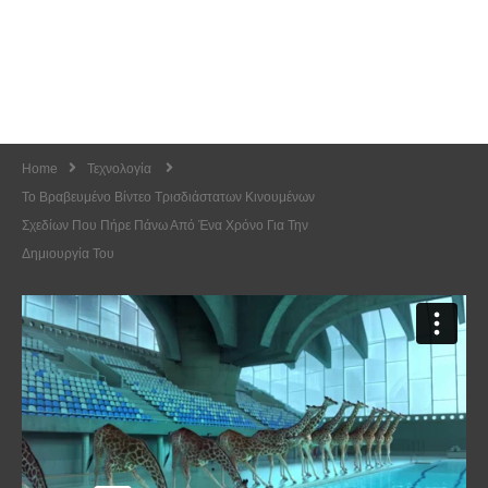
Home
Τεχνολογία
Το Βραβευμένο Βίντεο Τρισδιάστατων Κινουμένων
Σχεδίων Που Πήρε Πάνω Από Ένα Χρόνο Για Την
Δημιουργία Του