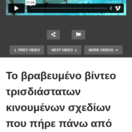
PREV VIDEO
NEXT VIDEO
MORE VIDEOS
Το βραβευμένο βίντεο
τρισδιάστατων
κινουμένων σχεδίων
Πώς κατασκευάζεται ένα γιοτ
που πήρε πάνω από
μήκους 50 μέτρων