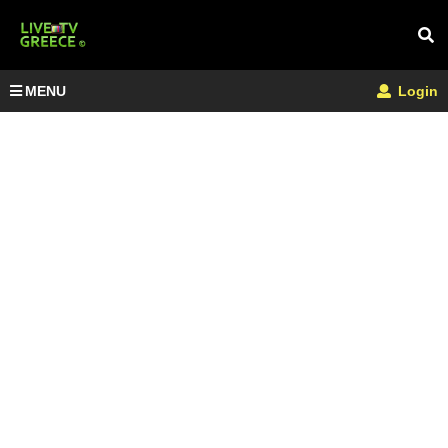
MENU
Login