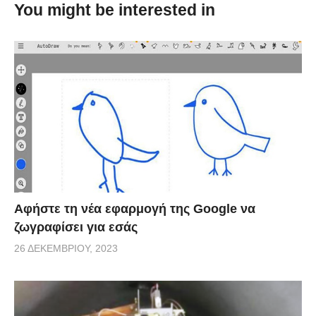
You might be interested in
metres 80 που θα δούμε έχει λάβει μέρος σε
πολλά φεστιβάλ ταινιών και animation και έχει
κερδίσει πολλά βραβεία.
Αφήστε τη νέα εφαρμογή της Google να
ζωγραφίσει για εσάς
26 ΔΕΚΕΜΒΡΊΟΥ, 2023