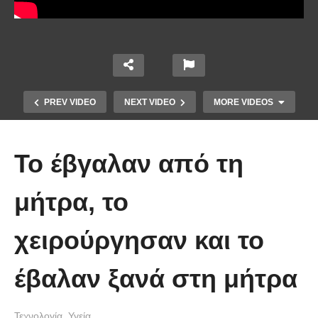
PREV VIDEO
NEXT VIDEO
MORE VIDEOS
Το έβγαλαν από τη
μήτρα, το
χειρούργησαν και το
Ο Μηχανισμός των Αντικυθήρων
έβαλαν ξανά στη μήτρα
από τη LEGO!
Τεχνολογία
Υγεία