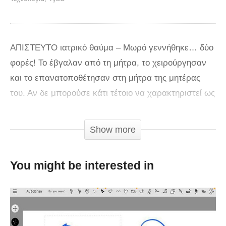
ΑΠΙΣΤΕΥΤΟ ιατρικό θαύμα – Μωρό γεννήθηκε… δύο
φορές! Το έβγαλαν από τη μήτρα, το χειρούργησαν
και το επανατοποθέτησαν στη μήτρα της μητέρας
του. Αν δε μπορούσε κάτι τέτοιο να χαρακτηριστεί ως
θαύμα, τότε τι άλλο θα μπορούσε; To μωρό που θα
δείτε στο βίντεο γεννήθηκε, κυριολεκτικά… δύο
Show more
φορές! Όταν οι γιατροί ανακάλυψαν ότι έπασχε από
σοβαρότατη πάθηση πήραν τη μεγάλη, πρωτοφανή
You might be interested in
απόφαση. Έβγαλαν τη μήτρα της μητέρας με
καισαρική τομή, την άνοιξαν, έβγαλαν το έμβρυο, το
χειρούργησαν και στη συνέχεια το
επανατοποθέτησαν στη μήτρα και στο σώμα της