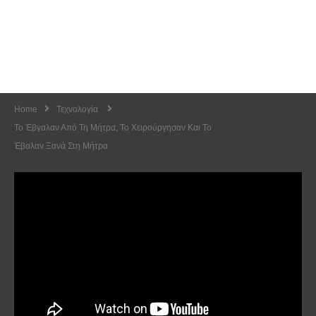
Home
Τεχνολογία
Το Έβγαλαν Από Τη Μήτρα, Το Χειρούργησαν Και Το
Έβαλαν Ξανά Στη Μήτρα