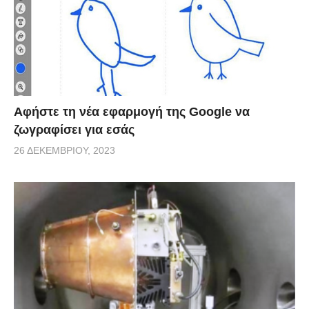
μητέρας του, όπου και παρέμεινε για άλλες 10
εβδομάδες μέχρι τη γέννησή του. Αυτή τη στιγμή, η
μικρή χαίρει άκρας υγείας και είναι ένα
φυσιολογικότατο, υγιέστατο μωρό!
Αφήστε τη νέα εφαρμογή της Google να
ζωγραφίσει για εσάς
26 ΔΕΚΕΜΒΡΊΟΥ, 2023