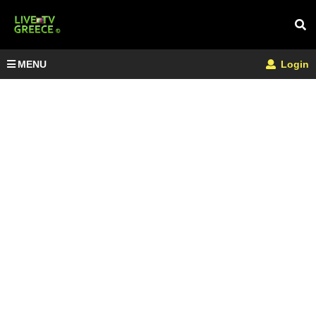
MENU
Login