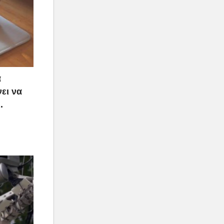
α
ει να
.