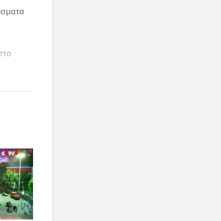
ύσματα
στο