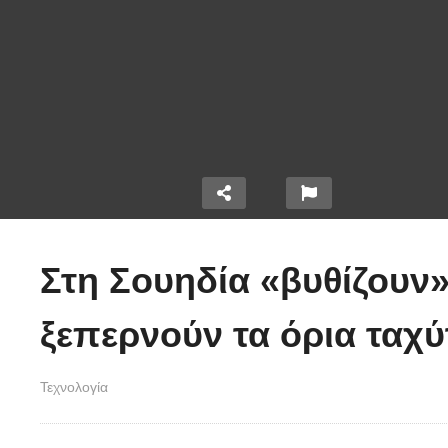
Δ
Στη Σουηδία «βυθίζουν
μ
άζουν τα
Πώς κατασκευάζεται
ε
ξεπερνούν τα όρια ταχύ
 Formula
ένα γιοτ μήκους 50
δ
μέτρων
(
Τεχνολογία