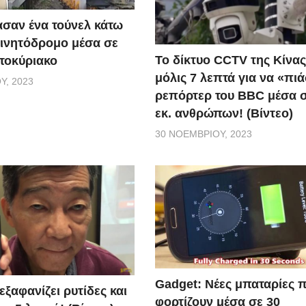
σαν ένα τούνελ κάτω
ινητόδρομο μέσα σε
Το δίκτυο CCTV της Κίνας
τοκύριακο
μόλις 7 λεπτά για να «πιά
Υ, 2023
ρεπόρτερ του BBC μέσα σ
εκ. ανθρώπων! (Βίντεο)
30 ΝΟΕΜΒΡΊΟΥ, 2023
Gadget: Νέες μπαταρίες 
ξαφανίζει ρυτίδες και
φορτίζουν μέσα σε 30