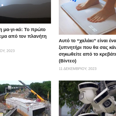
η μα-γι-κό: Το πρώτο
εμα από τον πλανήτη
Αυτό το “χαλάκι” είναι έν
ξυπνητήρι που θα σας κάν
ΟΥ, 2023
σηκωθείτε από το κρεβάτι
(Βίντεο)
11 ΔΕΚΕΜΒΡΊΟΥ, 2023