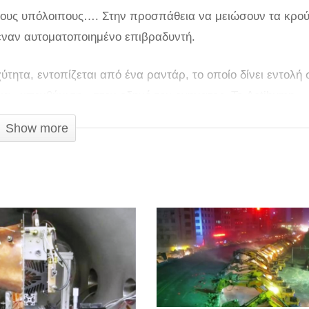
 τους υπόλοιπους…. Στην προσπάθεια να μειώσουν τα κρο
έναν αυτοματοποιημένο επιβραδυντή.
τητα, εντοπίζεται από ένα ραντάρ, το οποίο δίνει εντολή 
ια «υπενθύμιση» στον οδηγό του οχηματος. Το Actibump
έχει ήδη εγκατασταθεί σε στην Ουψάλα και το Μάλμε.
Show more