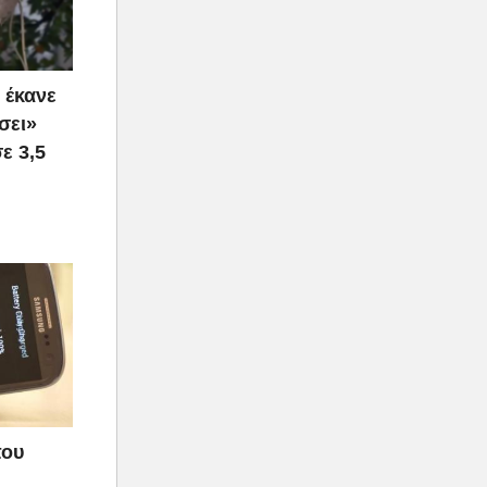
 έκανε
σει»
ε 3,5
που