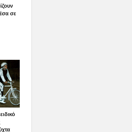
ίζουν
μέσα σε
ειδικό
ς
ύχτα