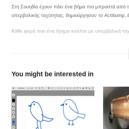
Στη Σουηδία έχουν πάει ένα βήμα πιο μπροστά από
υπερβολικής ταχύτητας, δημιούργησαν το Actibump, 
Κάθε φορά που ένα όχημα κινείται με υπερβολική ταχύ
οδόστρωμα να βυθιστεί, δημιουργώντας ουσιαστικά μ
εφευρέθηκε από τη σουηδική εταιρεία ΑΒ Edeva και 
You might be interested in