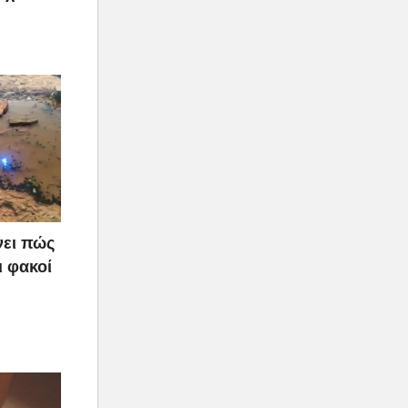
νει πώς
ι φακοί