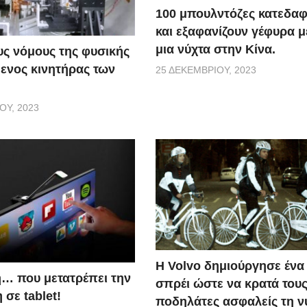
100 μπουλντόζες κατεδαφ
και εξαφανίζουν γέφυρα 
μια νύχτα στην Κίνα.
ς νόμους της φυσικής
ενος κινητήρας των
25 ΔΕΚΕΜΒΡΊΟΥ, 2023
ΟΥ, 2023
Η Volvo δημιούργησε ένα 
… που μετατρέπει την
σπρέι ώστε να κρατά του
σε tablet!
ποδηλάτες ασφαλείς τη ν