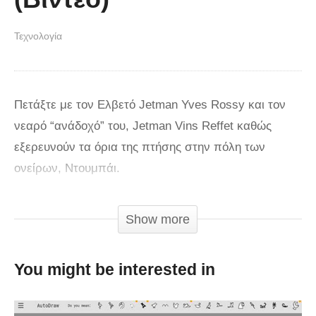
Τεχνολογία
Πετάξτε με τον Ελβετό Jetman Yves Rossy και τον
νεαρό “ανάδοχό” του, Jetman Vins Reffet καθώς
εξερευνούν τα όρια της πτήσης στην πόλη των
ονείρων, Ντουμπάι.
Αυτά τα jetpacks είναι λίγο διαφορετικά από αυτά
Show more
που έχουμε στο μυαλό μας.
Διαθέτουν φτερά μήκους 2,4 μέτρων και είναι
You might be interested in
εξοπλισμένα με κινητήρες που επιτρέπουν την
απίστευτη ταχύτητα των 300 χλμ/ώρα.