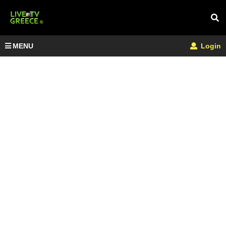
MENU
Login