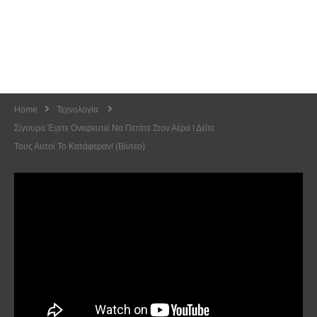
Home
Τεχνολογία
Σίγουρα Έχετε Ονειρευτεί Να Πετάτε Στον Αέρα ! Δείτε
Τους Αυτοί Το Κατάφεραν! (Βίντεο)