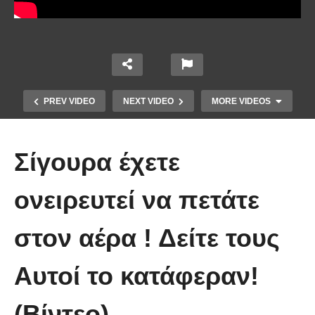
PREV VIDEO
NEXT VIDEO
MORE VIDEOS
Σίγουρα έχετε
ονειρευτεί να πετάτε
στον αέρα ! Δείτε τους
Πώς κατασκευάζεται ένα γιοτ
Αυτοί το κατάφεραν!
μήκους 50 μέτρων
(Βίντεο)