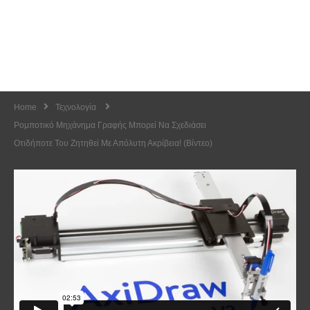
Home
Τεχνολογία
Ρομποτικό Μηχάνημα Γραφής Μπορεί Να Σχεδιάσει
Οτιδήποτε Του Ζητηθεί Με Απόλυτη Ακρίβεια! (Βίντεο)