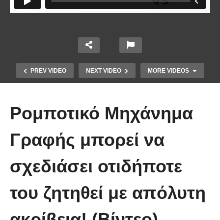
PREV VIDEO
NEXT VIDEO
MORE VIDEOS
Ρομποτικό Μηχάνημα
Γραφής μπορεί να
σχεδιάσει οτιδήποτε
Πώς κατασκευάζεται ένα γιοτ
του ζητηθεί με απόλυτη
μήκους 50 μέτρων
ακρίβεια! (Βίντεο)