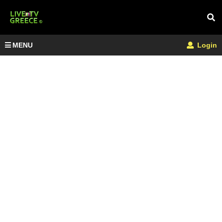
MENU
Login