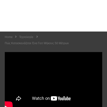
Home
Τεχνολογία
Πώς Κατασκευάζεται Ένα Γιοτ Μήκους 50 Μέτρων