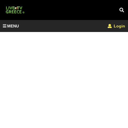
MENU
Login