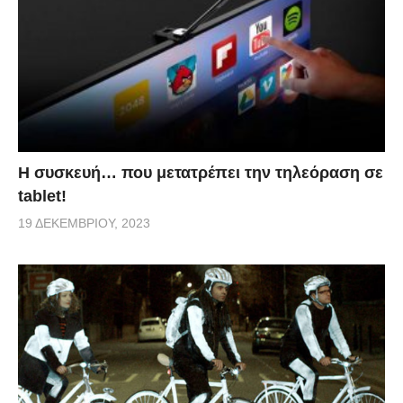
Η συσκευή… που μετατρέπει την τηλεόραση σε
tablet!
19 ΔΕΚΕΜΒΡΊΟΥ, 2023