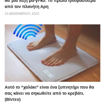
Με μια λέξη μα-γι-κό: Το πρώτο ηλιοβασίλεμα
από τον πλανήτη Αρη
13 ΔΕΚΕΜΒΡΊΟΥ, 2023
Αυτό το “χαλάκι” είναι ένα ξυπνητήρι που θα
σας κάνει να σηκωθείτε από το κρεβάτι.
(Βίντεο)