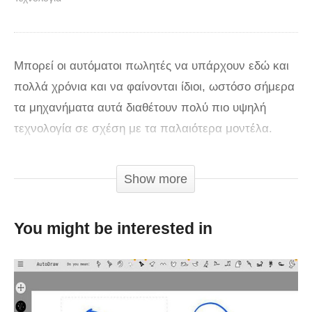
Μπορεί οι αυτόματοι πωλητές να υπάρχουν εδώ και
πολλά χρόνια και να φαίνονται ίδιοι, ωστόσο σήμερα
τα μηχανήματα αυτά διαθέτουν πολύ πιο υψηλή
τεχνολογία σε σχέση με τα παλαιότερα μοντέλα.
Το Science Channel εξηγεί πως ένα σύγχρονο
Show more
μηχάνημα αυτόματης πώλησης χρησιμοποιεί
συγκεκριμένα λέιζερ, σαρωτές, και αισθητήρες για
You might be interested in
να ανιχνεύσει κάθε νόμισμα που δέχεται και για να
απορρίψει τα ψεύτικα.