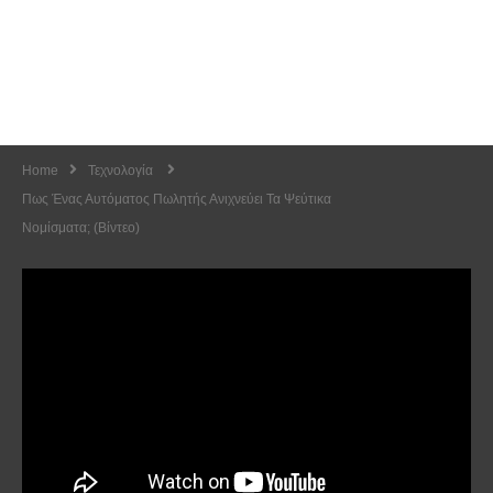
Home
Τεχνολογία
Πως Ένας Αυτόματος Πωλητής Ανιχνεύει Τα Ψεύτικα
Νομίσματα; (Βίντεο)