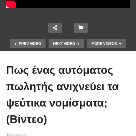
PREV VIDEO
NEXT VIDEO
MORE VIDEOS
Πως ένας αυτόματος
πωλητής ανιχνεύει τα
ψεύτικα νομίσματα;
Πώς κατασκευάζεται ένα γιοτ
(Βίντεο)
μήκους 50 μέτρων
Τεχνολογία