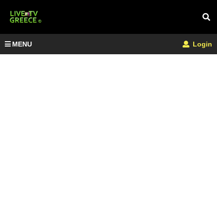
MENU
Login