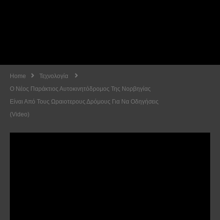
Home
Τεχνολογία
Ο Νέος Παράκτιος Αυτοκινητόδρομος Της Νορβηγίας
Είναι Από Τους Ωραιοτερους Δρόμους Για Να Οδηγήσεις
(Video)