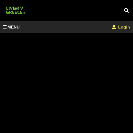
MENU
Login