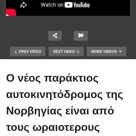
PREV VIDEO
NEXT VIDEO
MORE VIDEOS
Ο νέος παράκτιος
αυτοκινητόδρομος της
Νορβηγίας είναι από
Πώς κατασκευάζεται ένα γιοτ
τους ωραιοτερους
μήκους 50 μέτρων