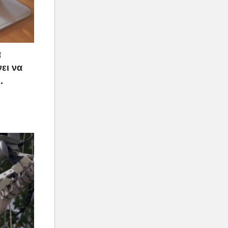
α
ει να
.