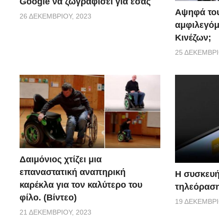
Google να ζωγραφίσει για εσάς
Αψηφά του
26 ΔΕΚΕΜΒΡΊΟΥ, 2023
αμφιλεγόμ
Κινέζων;
25 ΔΕΚΕΜΒΡΊ
Δαιμόνιος χτίζει μια
επαναστατική αναπηρική
Η συσκευή
καρέκλα για τον καλύτερο του
τηλεόραση 
φίλο. (Βίντεο)
19 ΔΕΚΕΜΒΡΊ
21 ΔΕΚΕΜΒΡΊΟΥ, 2023