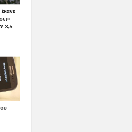
 έκανε
σει»
ε 3,5
που