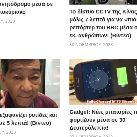
ινητόδρομο μέσα σε
Το δίκτυο CCTV της Κίνας
τοκύριακο
μόλις 7 λεπτά για να «πιά
Υ, 2023
ρεπόρτερ του BBC μέσα σ
εκ. ανθρώπων! (Βίντεο)
30 ΝΟΕΜΒΡΊΟΥ, 2023
Gadget: Νέες μπαταρίες 
ξαφανίζει ρυτίδες και
φορτίζουν μέσα σε 30
ε 5 λεπτά! (Βίντεο)
Δευτερόλεπτα!
Υ, 2023
27 ΝΟΕΜΒΡΊΟΥ, 2023