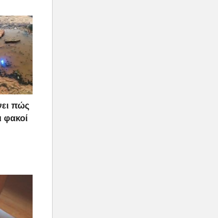
νει πώς
ι φακοί