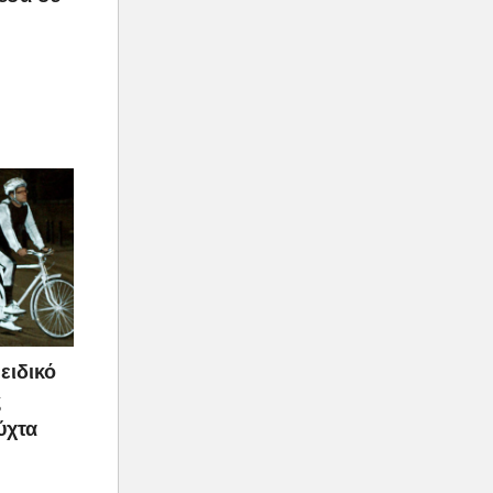
ειδικό
ς
ύχτα