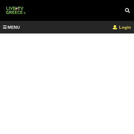
MENU
Login