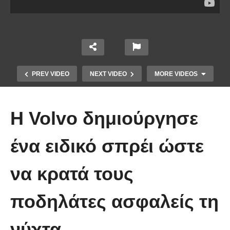
PREV VIDEO
NEXT VIDEO
MORE VIDEOS
Η Volvo δημιούργησε
ένα ειδικό σπρέι ώστε
να κρατά τους
Πώς κατασκευάζεται ένα γιοτ
ποδηλάτες ασφαλείς τη
μήκους 50 μέτρων
νύχτα