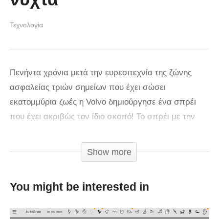
Τεχνολογία
Πενήντα χρόνια μετά την ευρεσιτεχνία της ζώνης
ασφαλείας τριών σημείων που έχει σώσει
εκατομμύρια ζωές η Volvo δημιούργησε ένα σπρέι
που έχει ακριβώς τον ίδιο σκοπό! Το σπρέι με την
ονομασία LifePaint, το οποίο ήταν αποτέλεσμα
έμπνευσης και δημιουργικόττας μίας διαφημιστικής
Show more
εταιρίας και μίας Σουηδικής επιχείρησης start- up. To
διαφανές σπρέι όπου και αν ψεκαστεί πάνω σε
You might be interested in
μέταλο, ξύλο ή ύφασμα δημιουργεί αυτόματα μία
λευκή ανακλαστική επιφάνεια. Με αυτόν τον τρόπο ο