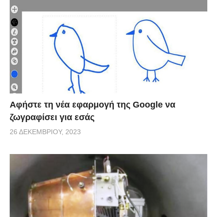
ποδηλάτης γίνεται αντιληπτός στο δρόμο, όταν
«πέσουν» στο ποδήλατο ή πάνω στον ίδιο, φώτα
αυτοκινήτου ακόμα και κάτω από τις πιο δύσκολες
καιρικές συνθήκες…
Αφήστε τη νέα εφαρμογή της Google να
ζωγραφίσει για εσάς
26 ΔΕΚΕΜΒΡΊΟΥ, 2023