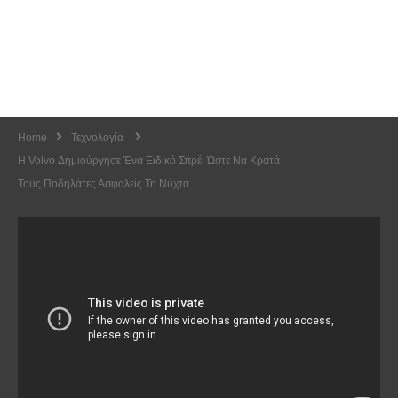
Home
Τεχνολογία
Η Volvo Δημιούργησε Ένα Ειδικό Σπρέι Ώστε Να Κρατά
Τους Ποδηλάτες Ασφαλείς Τη Νύχτα