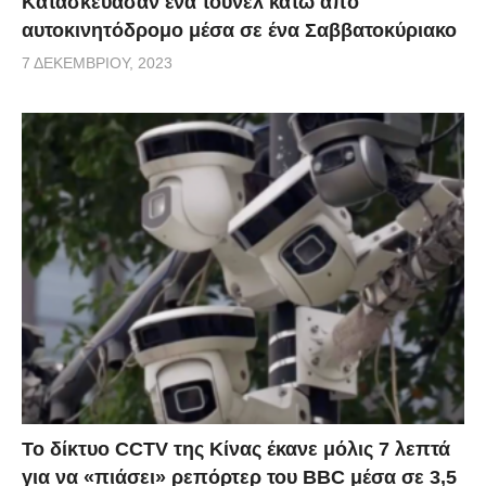
Κατασκεύασαν ένα τούνελ κάτω από
αυτοκινητόδρομο μέσα σε ένα Σαββατοκύριακο
7 ΔΕΚΕΜΒΡΊΟΥ, 2023
Το δίκτυο CCTV της Κίνας έκανε μόλις 7 λεπτά
για να «πιάσει» ρεπόρτερ του BBC μέσα σε 3,5