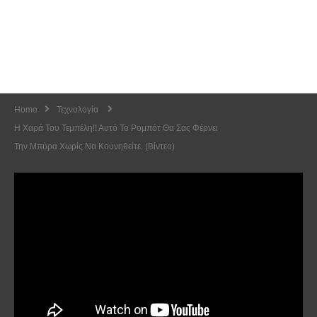
Home
Τεχνολογία
Η Χαρά Του Τεμπέλη!! Αυτό Το Ρομπότ Θα Σας Φέρνει
Την Μπύρα Χωρίς Να Κουνηθείτε. (Βίντεο)