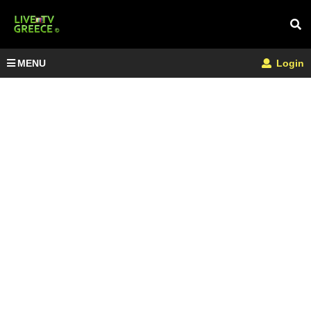
MENU
Login