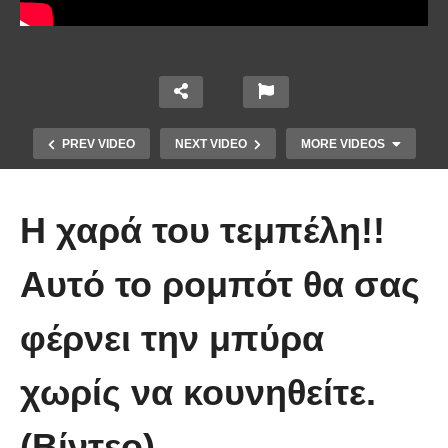
PREV VIDEO
NEXT VIDEO
MORE VIDEOS
Η χαρά του τεμπέλη!!
Αυτό το ρομπότ θα σας
φέρνει την μπύρα
Πώς κατασκευάζεται ένα γιοτ
χωρίς να κουνηθείτε.
μήκους 50 μέτρων
(Βίντεο)