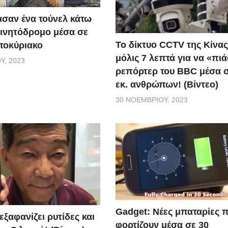
σαν ένα τούνελ κάτω
ινητόδρομο μέσα σε
Το δίκτυο CCTV της Κίνας
τοκύριακο
μόλις 7 λεπτά για να «πιά
Υ, 2023
ρεπόρτερ του BBC μέσα σ
εκ. ανθρώπων! (Βίντεο)
30 ΝΟΕΜΒΡΊΟΥ, 2023
Gadget: Νέες μπαταρίες 
ξαφανίζει ρυτίδες και
φορτίζουν μέσα σε 30