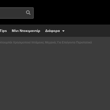
Tips
Μίνι Ντοκιμαντέρ
Διάφορα
Ντουμπάι Χρησιμοποιεί Ιπτάμενες Μηχανές Για Επείγοντα Περιστατικά