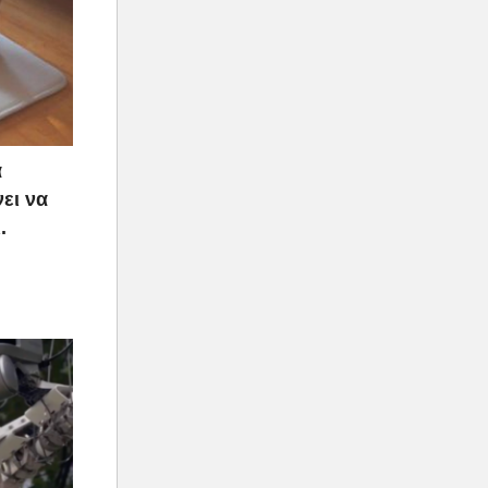
α
ει να
.