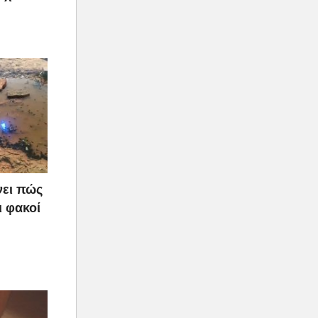
νει πώς
ι φακοί