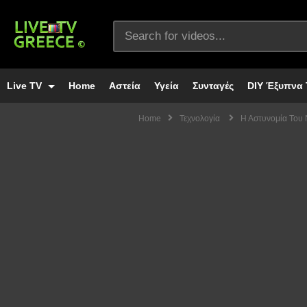
Live TV
Home
Αστεία
Υγεία
Συνταγές
DIY Έξυπνα 
Home
Τεχνολογία
Η Αστυνομία Του 