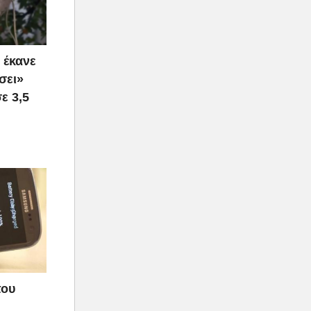
 έκανε
σει»
ε 3,5
που