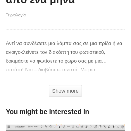
Τεχνολογία
Αντί να συνδέσετε μια λάμπα σας σε μια πρίζα ή να
ανοιγοκλείνετε τον διακόπτη του φωτιστικού,
δοκιμάστε να φωτίσετε το χώρο σας με μια…
πατάτα! Ναι – διαβάσετε σωστά. Με μια
επιστημονική διαδικασία, μια απλή πατάτα μπορεί να
ανάψει μια λάμπα LED για έναν ολόκληρο μήνα, αν
Show more
το κάνετε σωστά. Ο Haim Rabinovitch, καθηγητής
επιστημών και γεωργίας, επισύναψε μία κλασική
You might be interested in
χάλκινη κάθοδο και μία ανόδο ψευδαργύρου μαζί με
ένα αγωγό από μεταλλικό σύρμα και αφήσε την