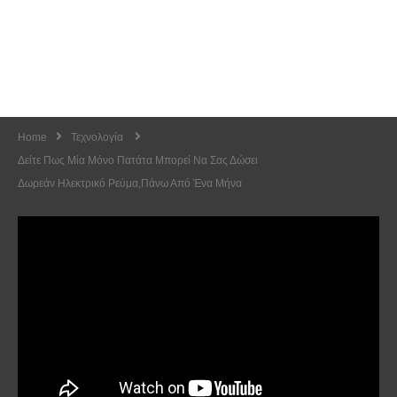
Home
Τεχνολογία
Δείτε Πως Μία Μόνο Πατάτα Μπορεί Να Σας Δώσει
Δωρεάν Ηλεκτρικό Ρεύμα,πάνω Από Ένα Μήνα