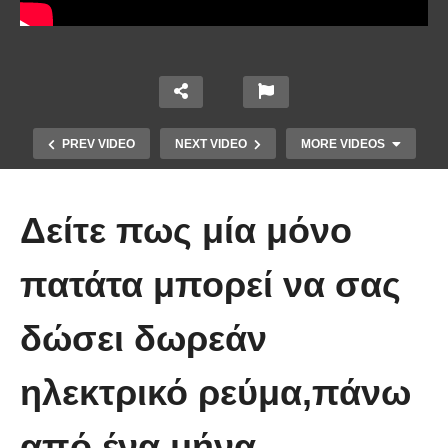
PREV VIDEO
NEXT VIDEO
MORE VIDEOS
Δείτε πως μία μόνο
πατάτα μπορεί να σας
δώσει δωρεάν
Πώς κατασκευάζεται ένα γιοτ
ηλεκτρικό ρεύμα,πάνω
μήκους 50 μέτρων
από ένα μήνα