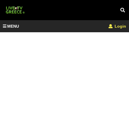
MENU
Login