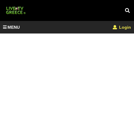
MENU
Login