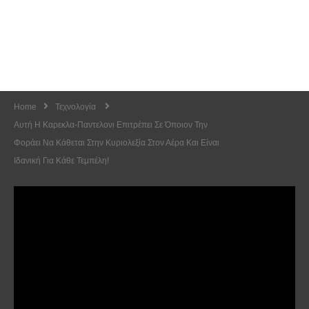
Home
Τεχνολογία
Αυτή Η Καρεκλα-Παντελονι Επιτρέπει Σε Όποιον Την
Φοράει Να Κάθεται Στην Κυριολεξία Στον Αέρα Και Είναι
Ιδανική Για Κάθε Τεμπέλη!