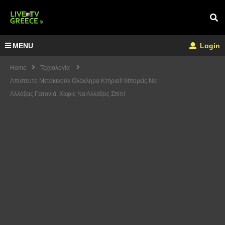
MENU
Login
Home
Τεχνολογία
Απίστευτο Μετακινούν Ολόκληρα Κτήρια!! Μπορείς Να
Αλλάξεις Γειτονιά, Χωρίς Να Αλλάξεις Σπίτι!