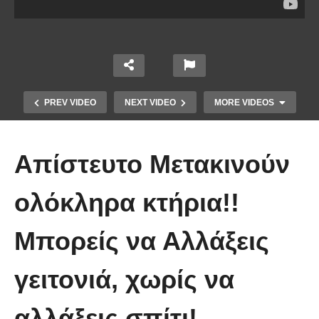
PREV VIDEO
NEXT VIDEO
MORE VIDEOS
Απίστευτο Μετακινούν
ολόκληρα κτήρια!!
Μπορείς να Αλλάξεις
Πώς κατασκευάζεται ένα γιοτ
γειτονιά, χωρίς να
μήκους 50 μέτρων
αλλάξεις σπίτι!