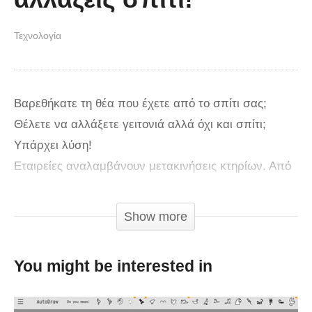
Τεχνολογία
Βαρεθήκατε τη θέα που έχετε από το σπίτι σας;
Θέλετε να αλλάξετε γειτονιά αλλά όχι και σπίτι;
Υπάρχει λύση!
Εταιρείες αναλαμβάνουν μετακινήσεις κτηρίων. Από
μικρές κατοικίες μέχρι μεγαλύτερα πολυόροφα
κτήρια
Show more
Αρχικά καταστρέφονται τα θεμέλια και το κτήριο
You might be interested in
“φορτώνεται” σε ειδικές τροχοφόρες πλατφόρμες με
τη βοήθεια βαρέων οχημάτων. Ακολουθεί η
μετακίνησή του στη νέα τοποθεσία, η οποία μπορεί