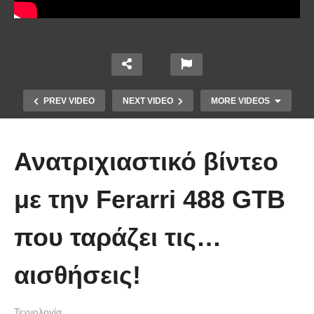
PREV VIDEO
NEXT VIDEO
MORE VIDEOS
Ανατριχιαστικό βίντεο
με την Ferarri 488 GTB
που ταράζει τις…
Πώς κατασκευάζεται ένα γιοτ
αισθήσεις!
μήκους 50 μέτρων
Τεχνολογία