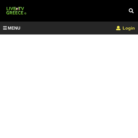
MENU
Login