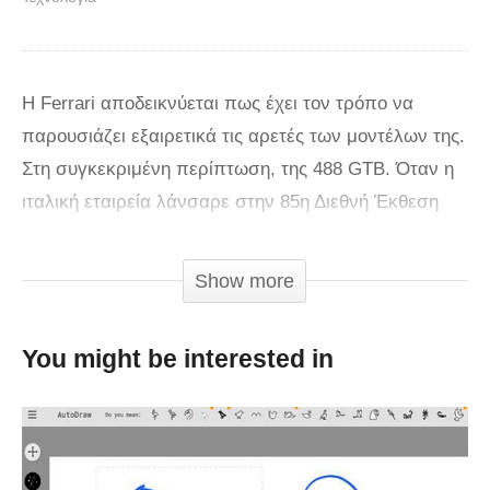
Η Ferrari αποδεικνύεται πως έχει τον τρόπο να
παρουσιάζει εξαιρετικά τις αρετές των μοντέλων της.
Στη συγκεκριμένη περίπτωση, της 488 GTB. Όταν η
ιταλική εταιρεία λάνσαρε στην 85η Διεθνή Έκθεση
Αυτοκινήτου της Γενεύης την «Gran Turismo
Berlinetta» που εφοδιάζεται με V8 υπέρ-
Show more
τροφοδοτούμενο κινητήρα απόδοσης 670 PS, μας
είχε προσφέρει ένα οπτικοακουστικό υπερθέαμα που
You might be interested in
την έδειχνε να ουρλιάζει εντός πίστας. Τώρα, με το
σλόγκαν «εντυπωσιακά γρήγορη εντός πίστας,
συναρπαστική στο δρόμο», η εταιρεία από το
Μαρανέλο προσφέρει ένα εξίσου εντυπωσιακό video