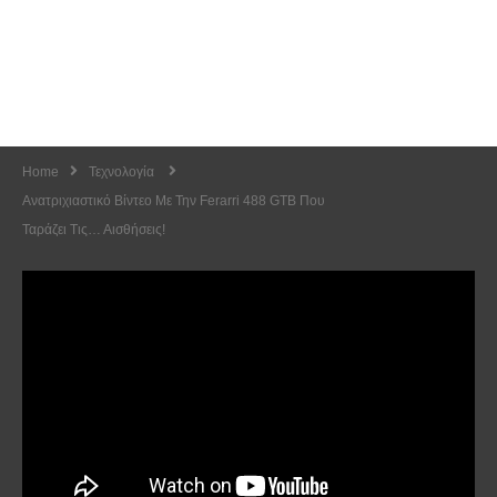
Home
Τεχνολογία
Ανατριχιαστικό Βίντεο Με Την Ferarri 488 GTB Που
Ταράζει Τις… Αισθήσεις!