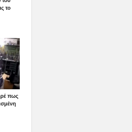
 του
ς το
αρέ πως
ισμένη