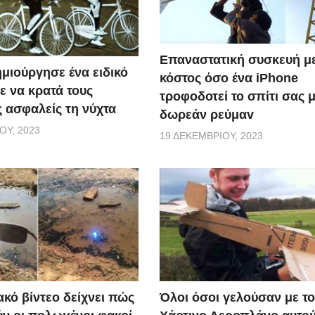
Επαναστατική συσκευή μ
ημιούργησε ένα ειδικό
κόστος όσο ένα iPhone
ε να κρατά τους
τροφοδοτεί το σπίτι σας 
 ασφαλείς τη νύχτα
δωρεάν ρεύμαv
ΟΥ, 2023
19 ΔΕΚΕΜΒΡΊΟΥ, 2023
Όλοι όσοι γελούσαν με τ
κό βίντεο δείχνει πώς