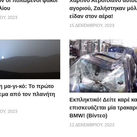
Χάρτινο Αεροπλάνο αυτού
ύν οι πολωμένοι φακοί
αγοριού, Ζαλήστηκαν μόλι
λίου
είδαν στον αέρα!
ΟΥ, 2023
15 ΔΕΚΕΜΒΡΊΟΥ, 2023
η μα-γι-κό: Το πρώτο
εμα από τον πλανήτη
Εκπληκτικό! Δείτε καρέ κ
επισκευάζεται μία τρακαρ
ΟΥ, 2023
BMW! (Βίντεο)
12 ΔΕΚΕΜΒΡΊΟΥ, 2023