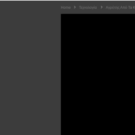
Home
Τεχνολογία
Αγρότης Από Τα Κ