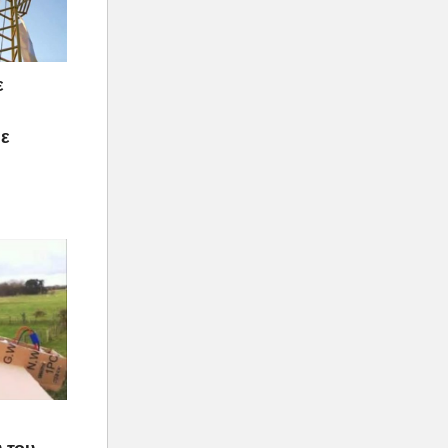
ε
με
ο