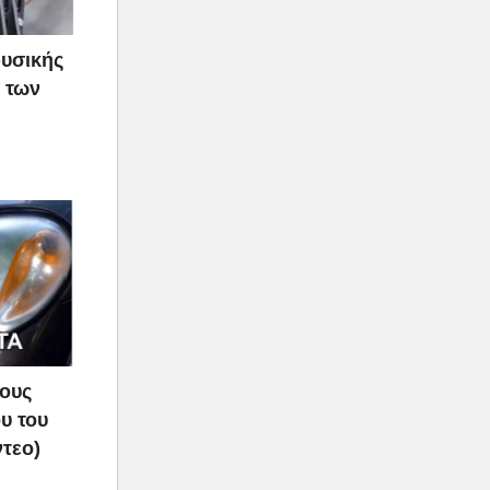
φυσικής
 των
τους
υ του
ντεο)