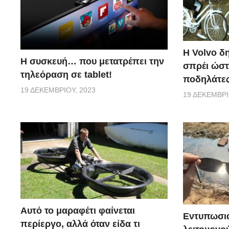
Η Volvo δ
Η συσκευή… που μετατρέπει την
σπρέι ώστ
τηλεόραση σε tablet!
ποδηλάτες
19 ΔΕΚΕΜΒΡΊΟΥ, 2023
19 ΔΕΚΕΜΒΡΊ
Αυτό το μαραφέτι φαίνεται
Εντυπωσια
περίεργο, αλλά όταν είδα τι