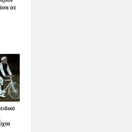
μέσα σε
ειδικό
ς
ύχτα