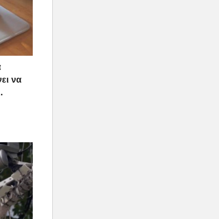
α
ει να
.