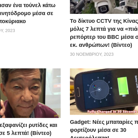
σαν ένα τούνελ κάτω
ινητόδρομο μέσα σε
Το δίκτυο CCTV της Κίνας
τοκύριακο
μόλις 7 λεπτά για να «πιά
Υ, 2023
ρεπόρτερ του BBC μέσα σ
εκ. ανθρώπων! (Βίντεο)
30 ΝΟΕΜΒΡΊΟΥ, 2023
Gadget: Νέες μπαταρίες 
ξαφανίζει ρυτίδες και
φορτίζουν μέσα σε 30
ε 5 λεπτά! (Βίντεο)
Δευτερόλεπτα!