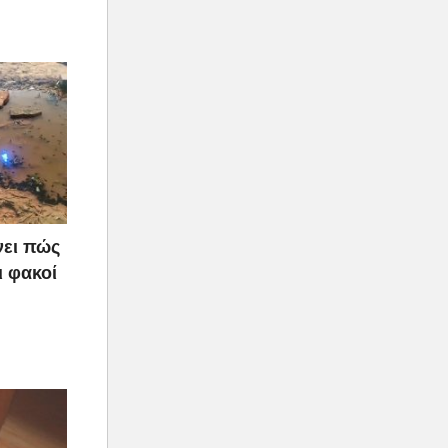
νει πώς
ι φακοί