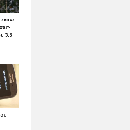
 έκανε
σει»
ε 3,5
που