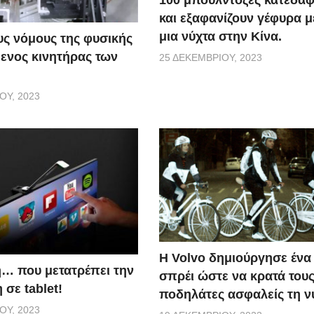
και εξαφανίζουν γέφυρα 
μια νύχτα στην Κίνα.
ς νόμους της φυσικής
ενος κινητήρας των
25 ΔΕΚΕΜΒΡΊΟΥ, 2023
ΟΥ, 2023
Η Volvo δημιούργησε ένα 
… που μετατρέπει την
σπρέι ώστε να κρατά του
σε tablet!
ποδηλάτες ασφαλείς τη ν
ΟΥ, 2023