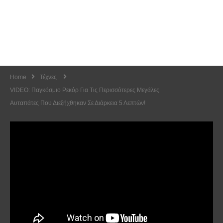
Home
Τέχνες
VIDEO: Παγκόσμιο Ρεκόρ Για Τις Περισσότερες Μεγάλες
Αυταπάτες Που Διεξήχθηκαν Σε Διάρκεια 5 Λεπτών!