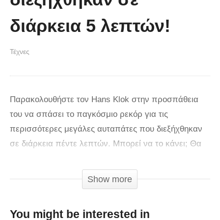
διάρκεια 5 λεπτών!
Τέχνες
Παρακολουθήστε τον Hans Klok στην προσπάθεια
του να σπάσει το παγκόσμιο ρεκόρ για τις
περισσότερες μεγάλες αυταπάτες που διεξήχθηκαν
σε διάρκεια πέντε λεπτών. Μπορεί να το κάνει; Θα
εκπλαγείτε! Το βίντεο είναι παλιό και ανέβηκε το
2013 στο κανάλι του YouTube με το όνομα
Show more
«Jeanguiguiben» αλλά τις τελευταίες ημέρες κάνει τον
γύρο του διαδικτύου.
You might be interested in