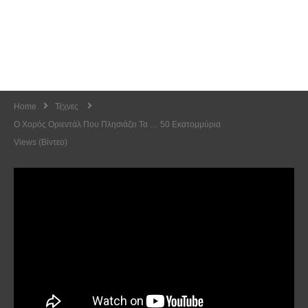
Home
Τέχνες
O Χορός Οριεντάλ Που Πλησιάζει Τα … 50 Εκατομμύρια
Views (Βίντεο)