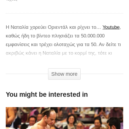
Η Ναταλία χορεύει Οριεντάλ και ρίχνει το…
Youtube
,
καθώς ήδη το βίντεο πλησιάζει τα 50.000.000
εμφανίσεις και τρέχει ολοταχώς για τα 50. Αν δείτε τι
ακριβώς κάνει η Ναταλία με το κορμί της, τότε κι
εσείς θα το δείτε μία και δύο, ίσως και παραπάνω
φορές…
Show more
Πηγή:
pronews.gr
You might be interested in