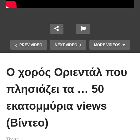
PREV VIDEO
NEXT VIDEO
MORE VIDEOS
O χορός Οριεντάλ που
πλησιάζει τα … 50
εκατομμύρια views
Τέτοιο ρολόι δεν έχετε ξαναδεί!
(Βίντεο)
(video)
Τέχνες