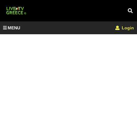
MENU
Login