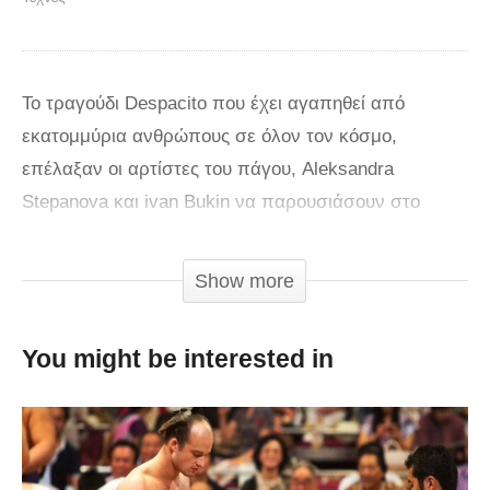
Το τραγούδι Despacito που έχει αγαπηθεί από
εκατομμύρια ανθρώπους σε όλον τον κόσμο,
επέλαξαν οι αρτίστες του πάγου, Aleksandra
Stepanova και ivan Bukin να παρουσιάσουν στο
Παγκοσμιο Πρωταθλημα της Φινλανδιας. Μια
εκπληκτική χορογραφία που μέχρι στιγμής έχει
Show more
συγκεντρώσει 3 εκατομμύρια views στο Youtube.
Αξίζει να τη δείτε!
You might be interested in