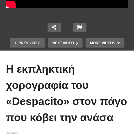
PREV VIDEO
NEXT VIDEO
MORE VIDEOS
H εκπληκτική
χορογραφία του
«Despacito» στον πάγο
Τέτοιο ρολόι δεν έχετε ξαναδεί!
που κόβει την ανάσα
(video)
Τέχνες