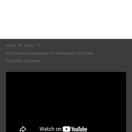
Home
Τέχνες
H Εκπληκτική Χορογραφία Του «Despacito» Στον Πάγο
Που Κόβει Την Ανάσα