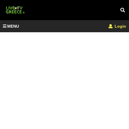
MENU
Login