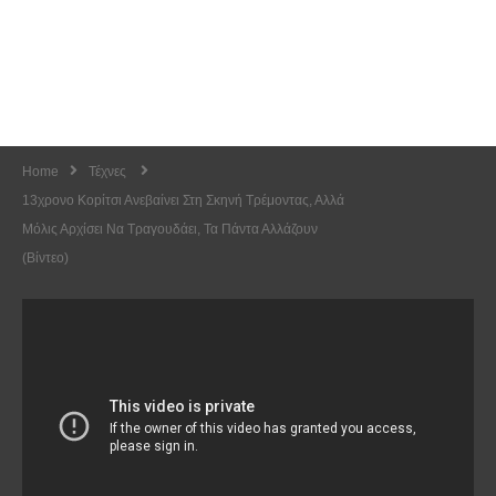
Home
Τέχνες
13χρονο Κοpίτσι Ανεβαίνει Στη Σκηνή Τρέμοντας, Αλλά
Μόλις Αρχίσει Να Τραγουδάει, Τα Πάντα Αλλάζουν
(Βίντεο)