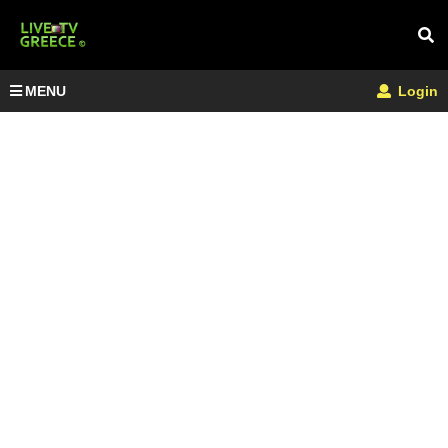
MENU
Login