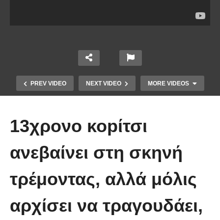
PREV VIDEO
NEXT VIDEO
MORE VIDEOS
13χρονο κοpίτσι
ανεβαίνει στη σκηνή
τρέμοντας, αλλά μόλις
Τέτοιο ρολόι δεν έχετε ξαναδεί!
αρχίσει να τραγουδάει,
(video)