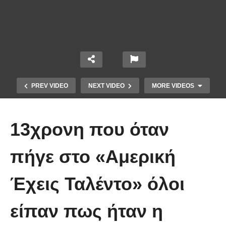
PREV VIDEO
NEXT VIDEO
MORE VIDEOS
13χρονη που όταν
πήγε στο «Αμερική
Έχεις Ταλέντο» όλοι
Τέτοιο ρολόι δεν έχετε ξαναδεί!
είπαν πως ήταν η
(video)