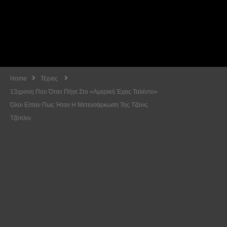
Home
Τέχνες
13χρονη Που Όταν Πήγε Στο «Αμερική Έχεις Ταλέντο»
Όλοι Είπαν Πως Ήταν Η Μετενσάρκωση Της Τζάνις
Τζόπλιν