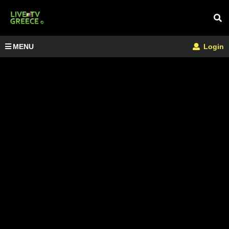
MENU
Login