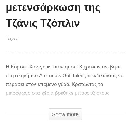
μετενσάρκωση της
Τζάνις Τζόπλιν
Τέχνες
Η Κόρτνεϊ Χάντγουιν όταν ήταν 13 χρονών ανέβηκε
στη σκηνή του America’s Got Talent, διεκδικώντας να
περάσει στον επόμενο γύρο. Κρατώντας το
μικρόφωνο στα χέρια βρέθηκε μπροστά στους
κριτές, δείχνοντας ντροπαλή και αμήχανη πριν την
ερμηνεία της. Τίποτα δεν προμήνυε γι’ αυτό που θα
Show more
ακολουθούσε.