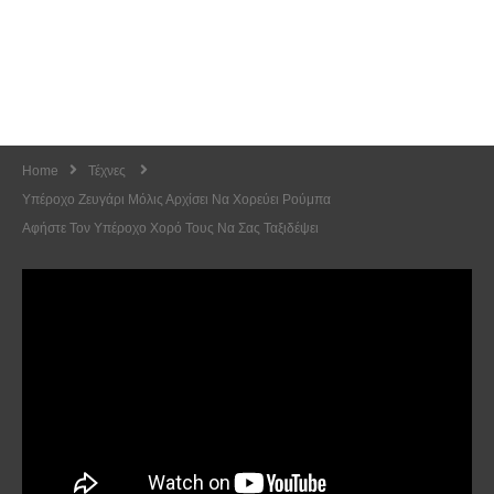
Home
Τέχνες
Υπέροχο Ζευγάρι Μόλις Αρχίσει Να Χορεύει Ρούμπα
Αφήστε Τον Υπέροχο Χορό Τους Να Σας Ταξιδέψει