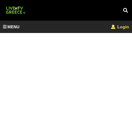
MENU
Login