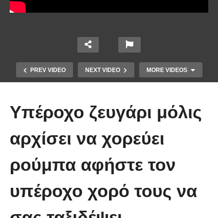
PREV VIDEO
NEXT VIDEO
MORE VIDEOS
Υπέροχο ζευγάρι μόλις
αρχίσει να χορεύει
ρούμπα αφήστε τον
Τέτοιο ρολόι δεν έχετε ξαναδεί!
υπέροχο χορό τους να
(video)
σας ταξιδέψει