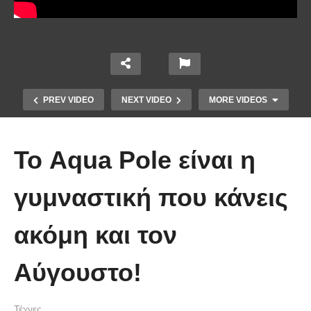
PREV VIDEO
NEXT VIDEO
MORE VIDEOS
Το Aqua Pole είναι η
γυμναστική που κάνεις
ακόμη και τον
Τέτοιο ρολόι δεν έχετε ξαναδεί!
Αύγουστο!
(video)
Τέχνες