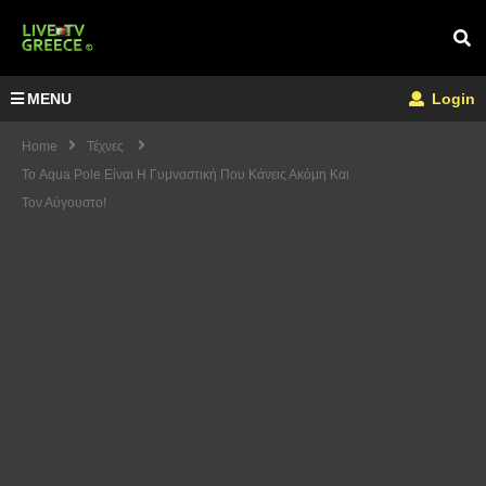
MENU
Login
Home
Τέχνες
Το Aqua Pole Είναι Η Γυμναστική Που Κάνεις Ακόμη Και
Τον Αύγουστο!