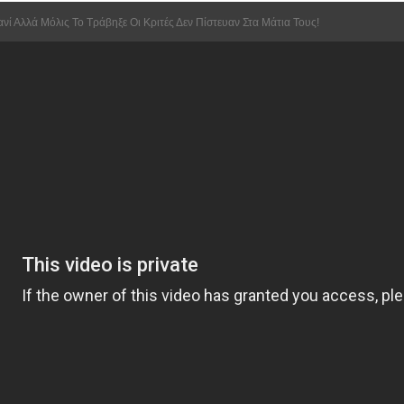
ί Αλλά Μόλις Το Τράβηξε Οι Κριτές Δεν Πίστευαν Στα Μάτια Τους!