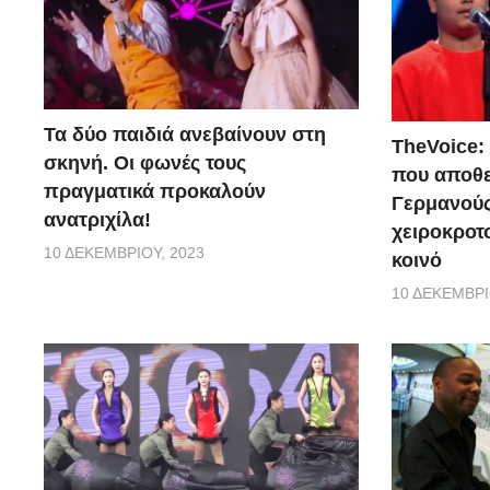
Τα δύο παιδιά ανεβαίνουν στη
TheVoice:
σκηνή. Οι φωνές τους
που αποθ
πραγματικά προκαλούν
Γερμανούς
ανατριχίλα!
χειροκροτο
10 ΔΕΚΕΜΒΡΊΟΥ, 2023
κοινό
10 ΔΕΚΕΜΒΡΊ