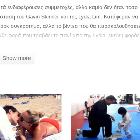
ετά ενδιαφέρουσες συμμετοχές, αλλά καμία δεν ήταν τόσο
σταση του Gavin Skinner και της Lydia Lim. Κατάφεραν να
α ροκ συγκρότημα, αλλά το βίντεο που θα παρακολουθήσετ
θε φορά που τραβάει το πανί από την Lydia, εκείνη φοράε
και κανείς μέχρι σήμερα δεν έχει μπορέσει να καταλάβει π
Show more