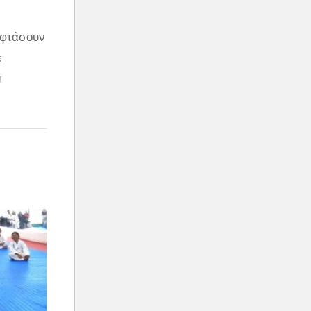
 φτάσουν
ε
ι
ως το