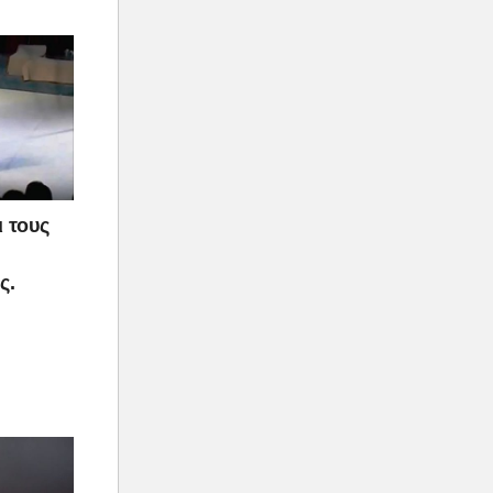
 τους
ς.