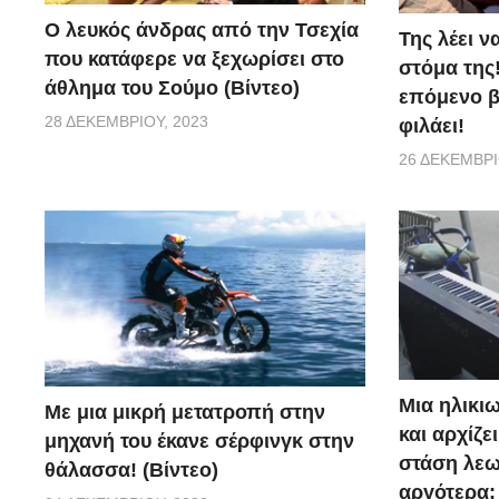
Ο λευκός άνδρας από την Τσεχία
Της λέει ν
που κατάφερε να ξεχωρίσει στο
στόμα της!
άθλημα του Σούμο (Βίντεο)
επόμενο βή
28 ΔΕΚΕΜΒΡΊΟΥ, 2023
φιλάει!
26 ΔΕΚΕΜΒΡΊ
Μια ηλικιω
Με μια μικρή μετατροπή στην
και αρχίζε
μηχανή του έκανε σέρφινγκ στην
στάση λεω
θάλασσα! (Βίντεο)
αργότερα;