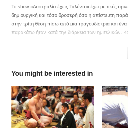
Το show «Αυστραλία έχεις Ταλέντο» έχει μερικές αρκ
δημιουργική και τόσο δροσερή όσο η απίστευτη παρά
στην τρίτη θέση πίσω από μια τραγουδίστρια και έν
παρακάτω ήταν κατά την διάρκεια των ημιτελικών. Κά
εντελώς διαφορετικά ρούχα απ” ότι λίγα λεπτά πριν 
κάνουν!
You might be interested in