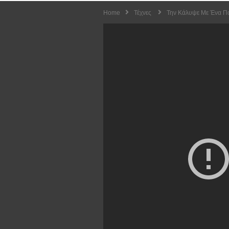
Home
Τέχνες
Την Κάλυψε Με Ένα Παν