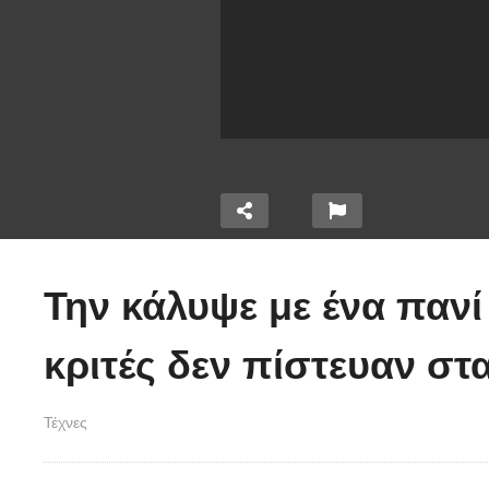
ι χημεία
Την κάλυψε με ένα πανί
οιτάξτε
 τα πόδια
Τέτοιο ρολόι δεν
O
κριτές δεν πίστευαν στα
αύστε
έχετε ξαναδεί!
α
(video)
(
Τέχνες