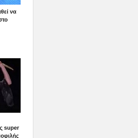
θεί να
στο
ας super
μοφιλής