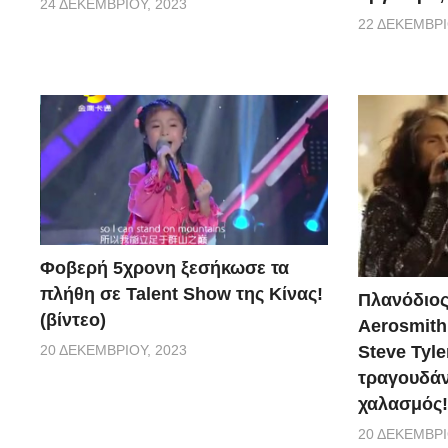
24 ΔΕΚΕΜΒΡΊΟΥ, 2023
22 ΔΕΚΕΜΒΡΊ
Φοβερή 5χρονη ξεσήκωσε τα
πλήθη σε Talent Show της Κίνας!
Πλανόδιος
(βίντεο)
Aerosmith 
20 ΔΕΚΕΜΒΡΊΟΥ, 2023
Steve Tyle
τραγουδάνε
χαλασμός!
20 ΔΕΚΕΜΒΡΊ