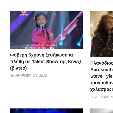
Φοβερή 5χρονη ξεσήκωσε τα
πλήθη σε Talent Show της Κίνας!
Πλανόδιος
(βίντεο)
Aerosmith 
20 ΔΕΚΕΜΒΡΊΟΥ, 2023
Steve Tyle
τραγουδάνε
χαλασμός!
20 ΔΕΚΕΜΒΡΊ