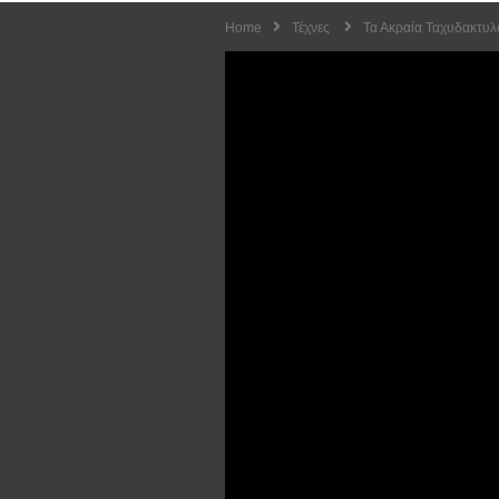
Home
Τέχνες
Τα Ακραία Ταχυδακτυλ