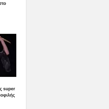
στο
ας super
μοφιλής