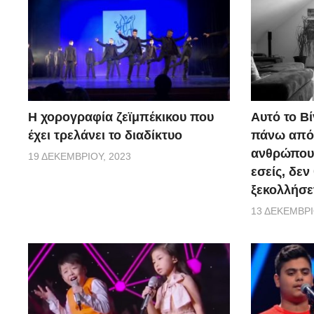
Η χορογραφία ζεϊμπέκικου που
Αυτό το Βί
έχει τρελάνει το διαδίκτυο
πάνω από 
ανθρώπους.
19 ΔΕΚΕΜΒΡΊΟΥ, 2023
εσείς, δεν
ξεκολλήσε
13 ΔΕΚΕΜΒΡΊ