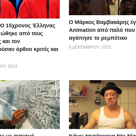
Ο Μάρκος Βαμβακάρης έγ
 Ο 15χρονος Έλληνας
Αnimation από Ιταλό που
εώθηκε από τους
αγάπησε το ρεμπέτικο
 και τον
8 ΔΕΚΕΜΒΡΊΟΥ, 2023
ύσαν όρθιοι κριτές και
ΟΥ, 2023