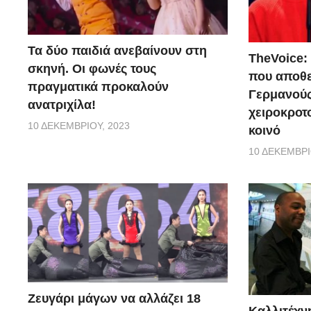
Τα δύο παιδιά ανεβαίνουν στη
TheVoice:
σκηνή. Οι φωνές τους
που αποθ
πραγματικά προκαλούν
Γερμανούς
ανατριχίλα!
χειροκροτο
10 ΔΕΚΕΜΒΡΊΟΥ, 2023
κοινό
10 ΔΕΚΕΜΒΡΊ
Zευγάρι μάγων να αλλάζει 18