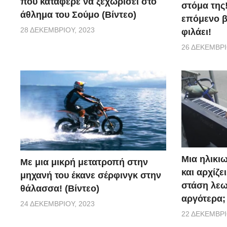
που κατάφερε να ξεχωρίσει στο
στόμα της!
άθλημα του Σούμο (Βίντεο)
επόμενο βή
28 ΔΕΚΕΜΒΡΊΟΥ, 2023
φιλάει!
26 ΔΕΚΕΜΒΡΊ
Μια ηλικιω
Με μια μικρή μετατροπή στην
και αρχίζε
μηχανή του έκανε σέρφινγκ στην
στάση λεω
θάλασσα! (Βίντεο)
αργότερα;
24 ΔΕΚΕΜΒΡΊΟΥ, 2023
22 ΔΕΚΕΜΒΡΊ