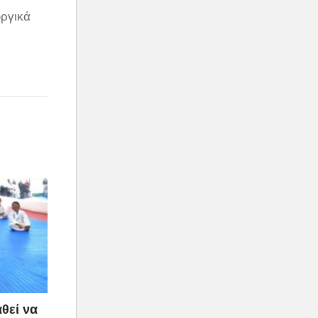
υργικά
θεί να