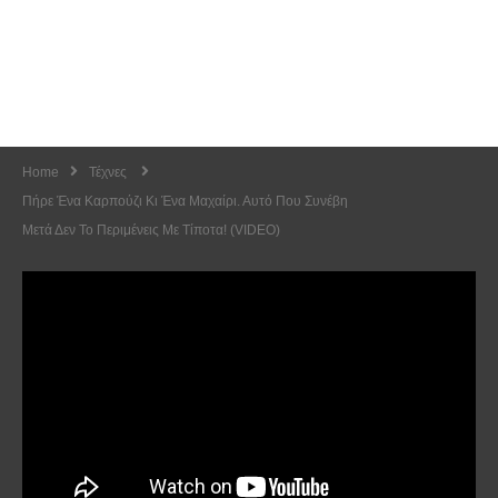
Home
Τέχνες
Πήρε Ένα Καρπούζι Κι Ένα Μαχαίρι. Αυτό Που Συνέβη
Μετά Δεν Το Περιμένεις Με Τίποτα! (VIDEO)