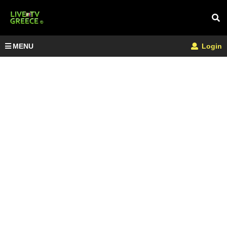
MENU
Login