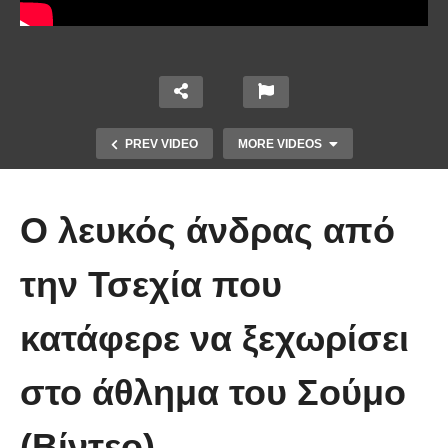
PREV VIDEO
MORE VIDEOS
Ο λευκός άνδρας από
την Τσεχία που
κατάφερε να ξεχωρίσει
Τέτοιο ρολόι δεν έχετε ξαναδεί!
στο άθλημα του Σούμο
(video)
(Βίντεο)