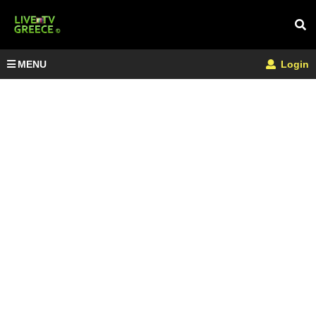
MENU
Login