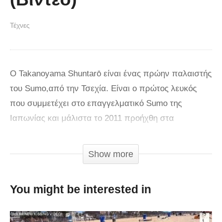
Τέχνες
Ο Takanoyama Shuntarō είναι ένας πρώην παλαιστής
του Sumo,από την Τσεχία. Είναι ο πρώτος λευκός
που συμμετέχει στο επαγγελματικό Sumo της
Ιαπωνίας και μάλιστα το 2011 προήχθη στα
υψηλότερα rankings. Ο 33χρονος Shuntarō
καταφέρνει να ξεπερνάει τα εμπόδια των
Show more
υπέρβαρων αντιπάλων του,βασιζόμενος στην
εξαιρετική του τεχνική κατάρτιση.
You might be interested in
via