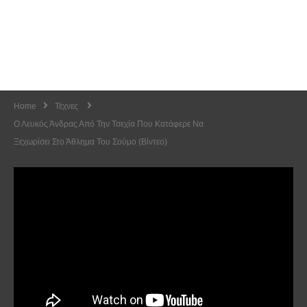
Home
Τέχνες
Ο Λευκός Άνδρας Από Την Τσεχία Που Κατάφερε Να
Ξεχωρίσει Στο Άθλημα Του Σούμο (Βίντεο)