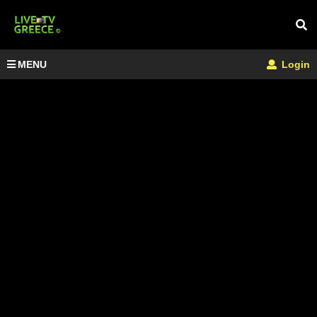
MENU
Login