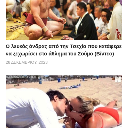
επιτροπή, όσο και το κοινό ξέσπασαν σε κλάματα.
Mάλιστα, ένας από τους κριτές πάτησε αμέσως το
κουμπί για να γυρίσει προς την σκηνή, ενώ από τον
ενθουσιασμό του ανέβηκε πάνω στην καρέκλα!
Ο λευκός άνδρας από την Τσεχία που κατάφερε
να ξεχωρίσει στο άθλημα του Σούμο (Βίντεο)
28 ΔΕΚΕΜΒΡΊΟΥ, 2023