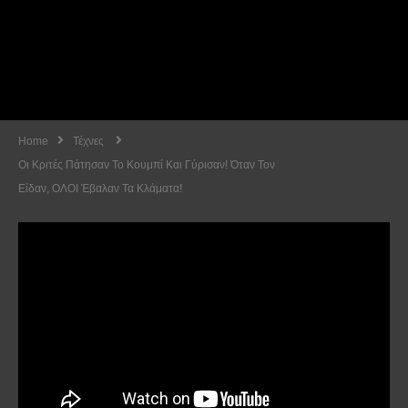
Home
Τέχνες
Οι Κριτές Πάτησαν Το Κουμπί Και Γύρισαν! Όταν Τον
Είδαν, ΟΛΟΙ Έβαλαν Τα Κλάματα!