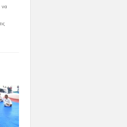
ι να
τις
υνατή