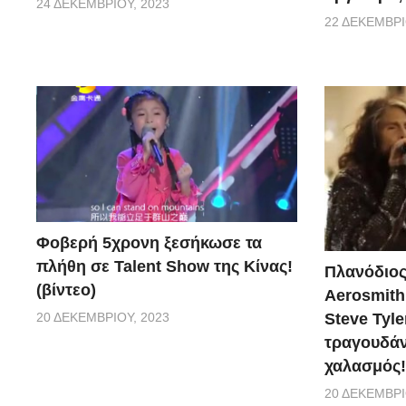
24 ΔΕΚΕΜΒΡΊΟΥ, 2023
22 ΔΕΚΕΜΒΡΊ
Φοβερή 5χρονη ξεσήκωσε τα
πλήθη σε Talent Show της Κίνας!
Πλανόδιος
(βίντεο)
Aerosmith 
20 ΔΕΚΕΜΒΡΊΟΥ, 2023
Steve Tyle
τραγουδάνε
χαλασμός!
20 ΔΕΚΕΜΒΡΊ