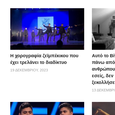
Η χορογραφία ζεϊμπέκικου που
Αυτό το Βί
έχει τρελάνει το διαδίκτυο
πάνω από 
ανθρώπους.
19 ΔΕΚΕΜΒΡΊΟΥ, 2023
εσείς, δεν
ξεκολλήσε
13 ΔΕΚΕΜΒΡΊ