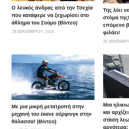
Ο λευκός άνδρας από την Τσεχία
Της λέει ν
που κατάφερε να ξεχωρίσει στο
στόμα της!
άθλημα του Σούμο (Βίντεο)
επόμενο βή
28 ΔΕΚΕΜΒΡΊΟΥ, 2023
φιλάει!
26 ΔΕΚΕΜΒΡΊ
Μια ηλικιω
Με μια μικρή μετατροπή στην
και αρχίζε
μηχανή του έκανε σέρφινγκ στην
στάση λεω
θάλασσα! (Βίντεο)
αργότερα;