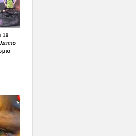
ι 18
 λεπτό
σμιο