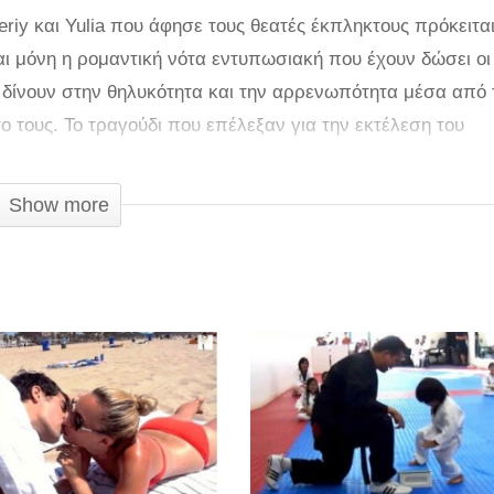
iy και Yulia που άφησε τους θεατές έκπληκτους πρόκειτα
αι μόνη η ρομαντική νότα εντυπωσιακή που έχουν δώσει οι
 δίνουν στην θηλυκότητα και την αρρενωπότητα μέσα από 
το τους. Το τραγούδι που επέλεξαν για την εκτέλεση του
Nneka το οποίο είναι γεμάτο συναισθηματισμό και έχει μια δ
αδύουν με τις κινήσεις τους.
Show more