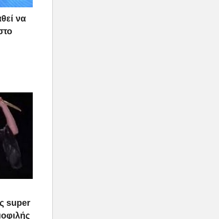
θεί να
στο
ας super
μοφιλής