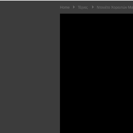
Home
Τέχνες
Ντουέτο Χορευτών Μαγ