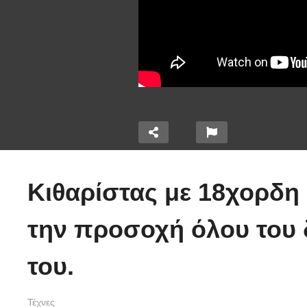
ι χημεία
Κιθαρίστας με 18χορδη 
οιτάξτε
 τα πόδια
Τέτοιο ρολόι δεν
O
την προσοχή όλου του δ
αύστε
έχετε ξαναδεί!
α
(video)
(
του.
Τέχνες