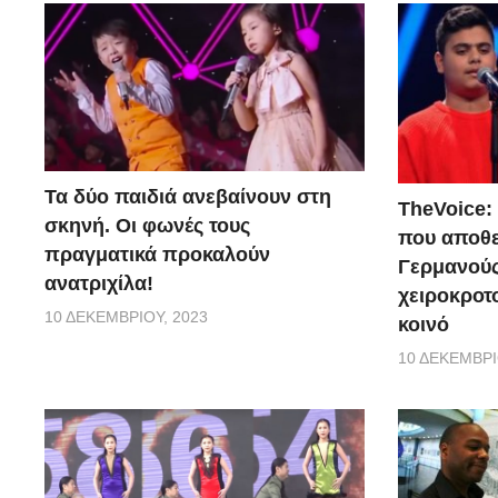
Τα δύο παιδιά ανεβαίνουν στη
TheVoice:
σκηνή. Οι φωνές τους
που αποθ
πραγματικά προκαλούν
Γερμανούς
ανατριχίλα!
χειροκροτο
10 ΔΕΚΕΜΒΡΊΟΥ, 2023
κοινό
10 ΔΕΚΕΜΒΡΊ