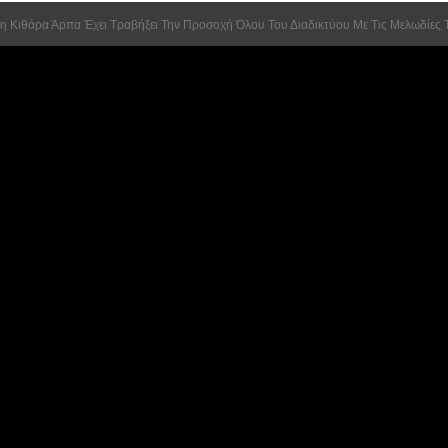
η Κιθάρα Άρπα Έχει Τραβήξει Την Προσοχή Όλου Του Διαδικτύου Με Τις Μελωδίες 