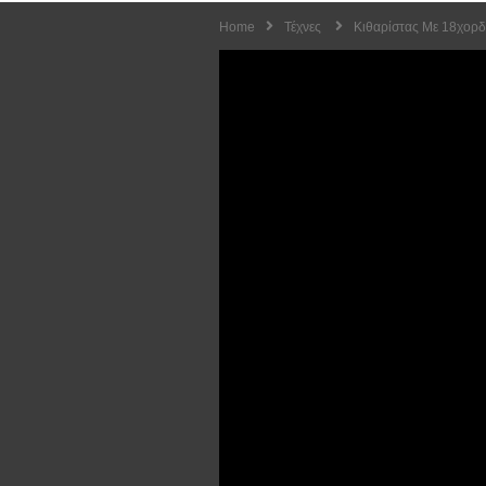
Home
Τέχνες
Κιθαρίστας Με 18χορδ