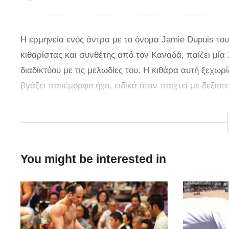
Η ερμηνεία ενός άντρα με το όνομα Jamie Dupuis του 
κιθαρίστας και συνθέτης από τον Καναδά, παίζει μία
διαδικτύου με τις μελωδίες του. Η κιθάρα αυτή ξεχωρ
βγάζει πανέμορφο ήχο, ειδικά όταν παιχτεί με δεξιοτ
το σκηνικό που διάλεξε δεν θα μπορούσε να είναι κα
σήμερα, το “The Sound of Silence” παραμένει ένα απ
Παρόλο που ο Jamie δεν τραγουδάει τα λόγια, το να α
του είναι αρκετό για να νιώσει την στιγμή. Με όλες τι
You might be interested in
μία μεγάλη καριέρα. Δείτε στο βίντεο την εκπληκτική
Credit:
lifeaspire.com