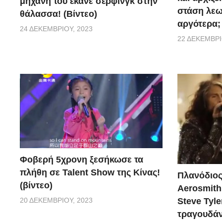
μηχανή του έκανε σέρφινγκ στην
στάση λεω
θάλασσα! (Βίντεο)
αργότερα;
24 ΔΕΚΕΜΒΡΊΟΥ, 2023
22 ΔΕΚΕΜΒΡΊ
Φοβερή 5χρονη ξεσήκωσε τα
πλήθη σε Talent Show της Κίνας!
Πλανόδιος
(βίντεο)
Aerosmith 
20 ΔΕΚΕΜΒΡΊΟΥ, 2023
Steve Tyle
τραγουδάνε