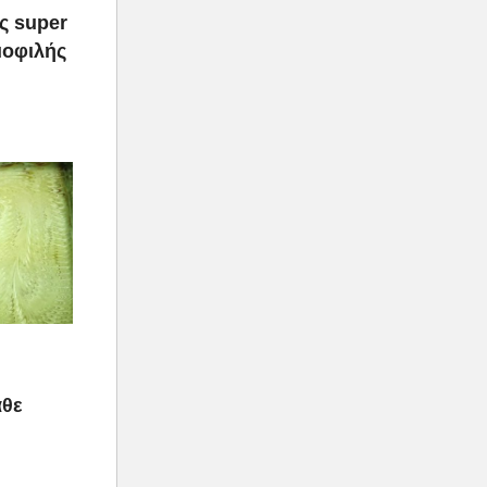
ας super
μοφιλής
άθε