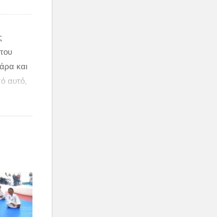
ς
 του
θάρα και
πό αυτό,
χρι
ς.
κιθάρα
ιμένει