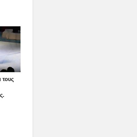
 τους
ς.