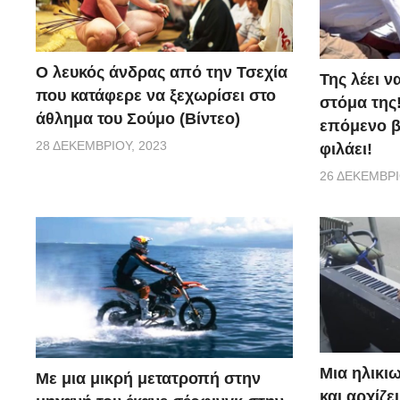
Ο λευκός άνδρας από την Τσεχία
Της λέει ν
που κατάφερε να ξεχωρίσει στο
στόμα της!
άθλημα του Σούμο (Βίντεο)
επόμενο βή
28 ΔΕΚΕΜΒΡΊΟΥ, 2023
φιλάει!
26 ΔΕΚΕΜΒΡΊ
Μια ηλικιω
Με μια μικρή μετατροπή στην
και αρχίζε