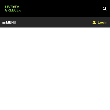
MENU
Login