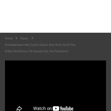
Home
Τέχνες
Επισκέφτηκαν Μια Σχολή Χορού Στην Κίνα. Αυτό Που
Είδαν Θα Κάνουν Τα Κόκαλα Σας Να Πονέσουν!