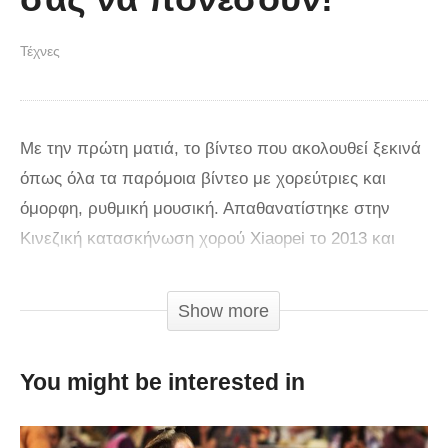
Τέχνες
Με την πρώτη ματιά, το βίντεο που ακολουθεί ξεκινά
όπως όλα τα παρόμοια βίντεο με χορεύτριες και
όμορφη, ρυθμική μουσική. Απαθανατίστηκε στην
Κινεζική κατασκήνωση χορού Xiaopei το 2013 και
παρουσιάζει νεαρά κορίτσια ντυμένα με όμορφα
γαλάζια κορμάκια να χορεύουν ρυθμικά και να
Show more
δίνουν τον καλύτερό τους εαυτό ως νέες και
ταλαντούχες μπαλαρίνες. Πραγματικά είναι απόλυτα
You might be interested in
αξιολάτρευτες και φαίνεται πως έχουν ένα λαμπρό
μέλλον μπροστά τους.