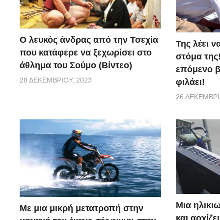
Ο λευκός άνδρας από την Τσεχία
Της λέει ν
που κατάφερε να ξεχωρίσει στο
στόμα της!
άθλημα του Σούμο (Βίντεο)
επόμενο βή
28 ΔΕΚΕΜΒΡΊΟΥ, 2023
φιλάει!
26 ΔΕΚΕΜΒΡΊ
Μια ηλικιω
Με μια μικρή μετατροπή στην
και αρχίζε