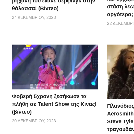
μηχανή του έκανε σέρφινγκ στην
στάση λεω
θάλασσα! (Βίντεο)
αργότερα;
24 ΔΕΚΕΜΒΡΊΟΥ, 2023
22 ΔΕΚΕΜΒΡΊ
Φοβερή 5χρονη ξεσήκωσε τα
πλήθη σε Talent Show της Κίνας!
Πλανόδιος
(βίντεο)
Aerosmith 
20 ΔΕΚΕΜΒΡΊΟΥ, 2023
Steve Tyle
τραγουδάνε