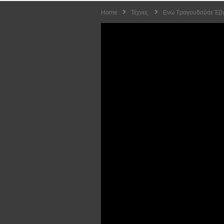
Home
Τέχνες
Ενώ Τραγουδούσε Έβγαλ