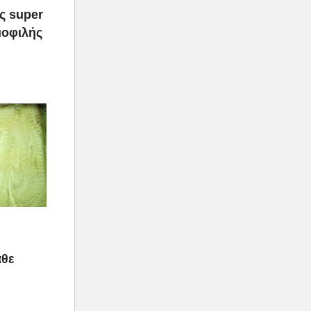
ας super
μοφιλής
άθε