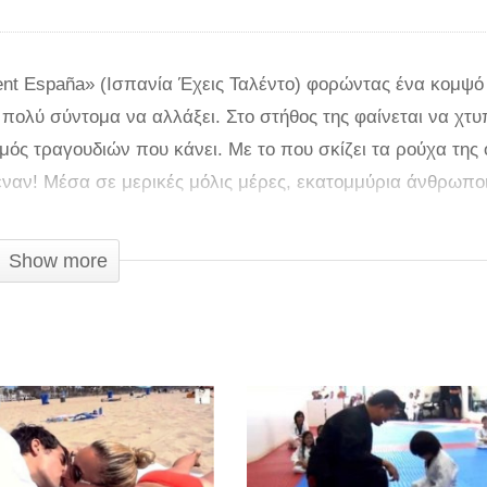
lent España» (Ισπανία Έχεις Ταλέντο) φορώντας ένα κομψό
ι πολύ σύντομα να αλλάξει. Στο στήθoς της φαίνεται να χτ
μός τραγουδιών που κάνει. Με το που σκίζει τα ρούχα της
μεναν! Μέσα σε μερικές μόλις μέρες, εκατομμύρια άνθρωπο
ης πάνε όλα τέλεια!
Show more