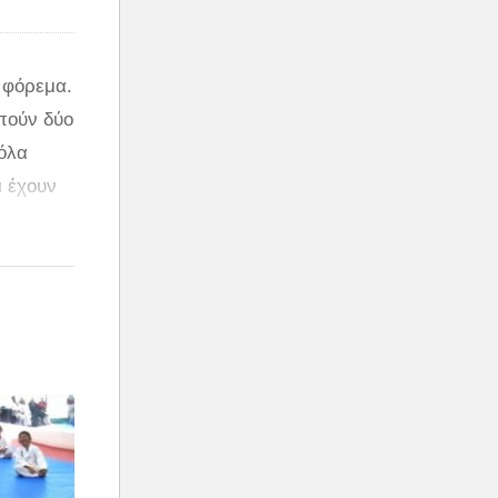
 φόρεμα.
υπούν δύο
 όλα
ι έχουν