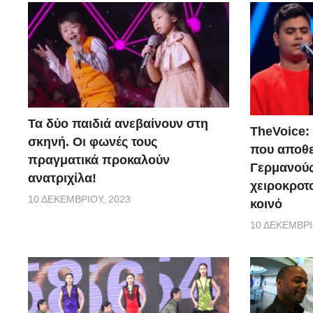
Τα δύο παιδιά ανεβαίνουν στη
TheVoice:
σκηνή. Οι φωνές τους
που αποθ
πραγματικά προκαλούν
Γερμανούς
ανατριχίλα!
χειροκροτο
10 ΔΕΚΕΜΒΡΊΟΥ, 2023
κοινό
10 ΔΕΚΕΜΒΡΊ