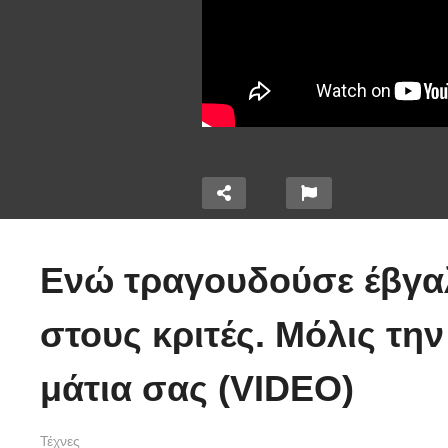
ι χημεία
Ενώ τραγουδούσε έβγα
οιτάξτε
 τα πόδια
Τέτοιο ρολόι δεν
O
στους κριτές. Μόλις την
αύστε
έχετε ξαναδεί!
α
(video)
(
μάτια σας (VIDEO)
Τέχνες