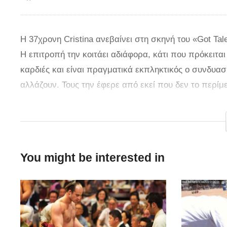
H 37χρονη Cristina ανεβαίνει στη σκηνή του «Got Ta
Η επιτροπή την κοιτάει αδιάφορα, κάτι που πρόκειτα
καρδιές και είναι πραγματικά εκπληκτικός ο συνδυασ
αλλάζουν. Τους την έφερε από εκεί που δεν το περί
πάθε την πλάκα τους με την Cristina. Ελπίζουμε να τ
athensmagazine.gr
You might be interested in