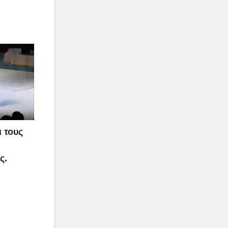
 τους
ς.