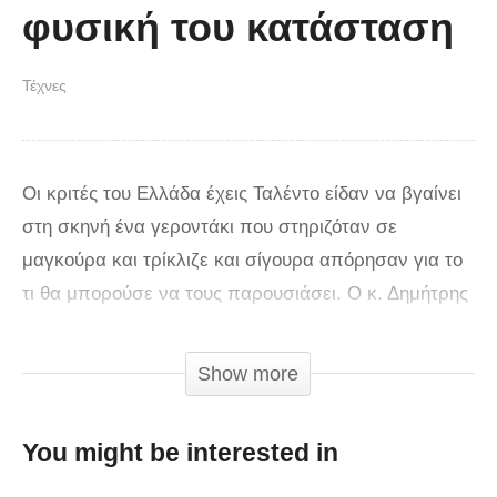
φυσική του κατάσταση
Τέχνες
Οι κριτές του Ελλάδα έχεις Ταλέντο είδαν να βγαίνει
στη σκηνή ένα γεροντάκι που στηριζόταν σε
μαγκούρα και τρίκλιζε και σίγουρα απόρησαν για το
τι θα μπορούσε να τους παρουσιάσει. Ο κ. Δημήτρης
Ομηρίδης, ωστόσο, τους αιφνιδίασε και άφησε
άφωνους όλους όσοι βρίσκονταν παρόντες στο
Show more
στούντιο, και σίγουρα και τους τηλεθεατές. Ο
74χρονος άντρας πέταξε σακάκι και παντελόνι κι
You might be interested in
έμεινε μόνο με κολάν και φανελάκι. Με ανοικτό το
στόμα κοιτούσαν όλοι το απίστευτα γυμνασμένο