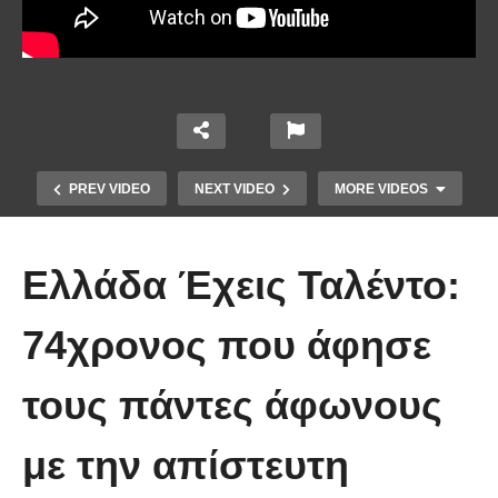
PREV VIDEO
NEXT VIDEO
MORE VIDEOS
Ελλάδα Έχεις Ταλέντο:
74χρονος που άφησε
τους πάντες άφωνους
Τέτοιο ρολόι δεν έχετε ξαναδεί!
με την απίστευτη
(video)