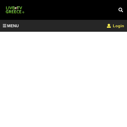
MENU
Login