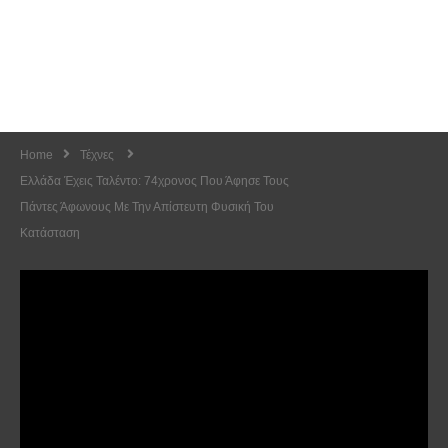
Home
Τέχνες
Ελλάδα Έχεις Ταλέντο: 74χρονος Που Άφησε Τους
Πάντες Άφωνους Με Την Απίστευτη Φυσική Του
Κατάσταση