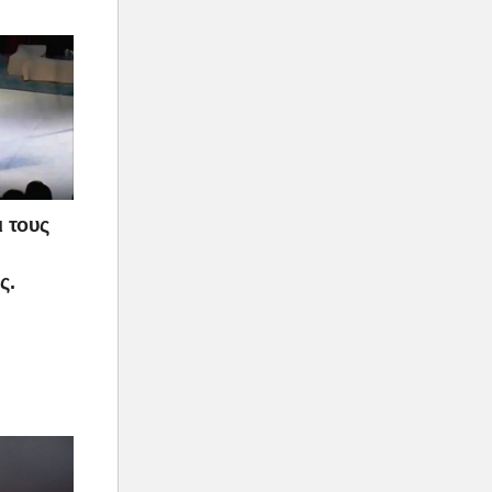
 τους
ς.