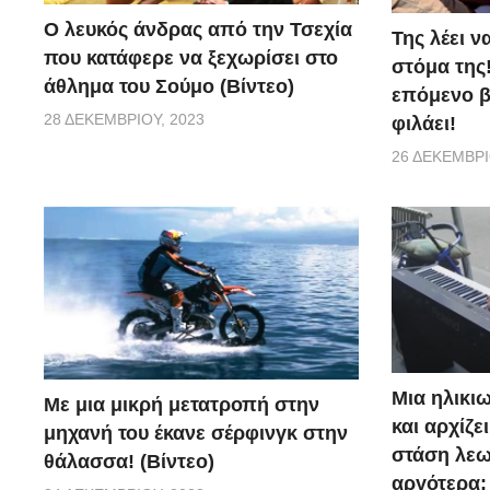
Ο λευκός άνδρας από την Τσεχία
Της λέει ν
που κατάφερε να ξεχωρίσει στο
στόμα της!
άθλημα του Σούμο (Βίντεο)
επόμενο βή
28 ΔΕΚΕΜΒΡΊΟΥ, 2023
φιλάει!
26 ΔΕΚΕΜΒΡΊ
Μια ηλικιω
Με μια μικρή μετατροπή στην
και αρχίζε
μηχανή του έκανε σέρφινγκ στην
στάση λεω
θάλασσα! (Βίντεο)
αργότερα;