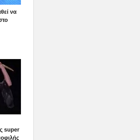
θεί να
στο
ας super
μοφιλής