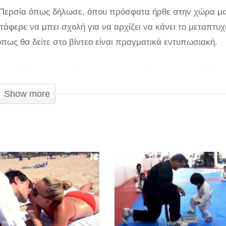
λιά Περσία όπως δήλωσε, όπου πρόσφατα ήρθε στην χώρα μ
φερε να μπει σχολή για να αρχίζει να κάνει το μεταπτυχι
όπως θα δείτε στο βίντεο είναι πραγματικά εντυπωσιακή.
γιατί θέλει να εκφράσει την ευγνωμοσύνη τους στον Ελλην
ή μετάβαση στην χώρα μας. Συγκεκριμένα είπε: “Αυτή η χώ
Show more
λά εσείς οι Έλληνες είστε πολύ φιλόξενοι Εκτιμώ βαθιά 
 να σας ευχαριστήσω.”