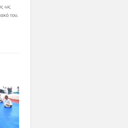
ας ως
ακό του.
ικό λαό
ρα έχει
τους