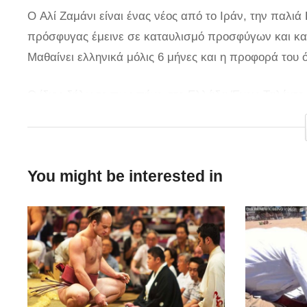
O Αλί Ζαμάνι είναι ένας νέος από το Ιράν, την πα
πρόσφυγας έμεινε σε καταυλισμό προσφύγων και κατά
Μαθαίνει ελληνικά μόλις 6 μήνες και η προφορά του 
Ο ίδιος δήλωσε πως πήγε στο Ελλάδα Έχεις Ταλέντο 
που είναι τόσο φιλόξενος και τον βοήθησε στην ομαλ
πάρα πολλά προβλήματα, έχουμε παγκόσμια κρίση. Αλ
Έλληνες. Αυτός είναι ο λόγος που βρίσκομαι εδώ για
You might be interested in