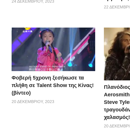
24 ΔΕΚΕΜΒΡΊΟΥ, 2023
22 ΔΕΚΕΜΒΡΊ
Φοβερή 5χρονη ξεσήκωσε τα
πλήθη σε Talent Show της Κίνας!
Πλανόδιος
(βίντεο)
Aerosmith 
20 ΔΕΚΕΜΒΡΊΟΥ, 2023
Steve Tyle
τραγουδάνε
χαλασμός!
20 ΔΕΚΕΜΒΡΊ