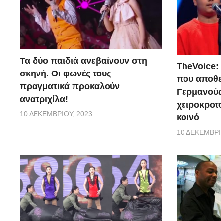
Τα δύο παιδιά ανεβαίνουν στη
TheVoice:
σκηνή. Οι φωνές τους
που αποθ
πραγματικά προκαλούν
Γερμανούς
ανατριχίλα!
χειροκροτο
10 ΔΕΚΕΜΒΡΊΟΥ, 2023
κοινό
10 ΔΕΚΕΜΒΡΊ