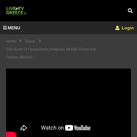
MENU
Login
Home
Τέχνες
Εδώ Είναι Οι Πραγματικές Διαφορές Μεταξύ Γιόγκα Και
Πιλάτες (Βίντεο)