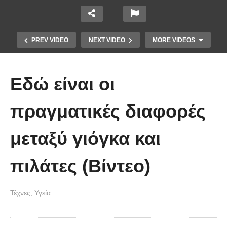
PREV VIDEO
NEXT VIDEO
MORE VIDEOS
Εδώ είναι οι
πραγματικές διαφορές
μεταξύ γιόγκα και
Να γιατί δεν πρέπει να βράζετε ξανά
πιλάτες (Βίντεο)
το βρασμένο νερό!
Τέχνες
Υγεία