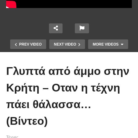
PREV VIDEO
NEXT VIDEO
MORE VIDEOS
Γλυπτά από άμμο στην
Κρήτη – Οταν η τέχνη
πάει θάλασσα…
Τέτοιο ρολόι δεν έχετε ξαναδεί!
(Βίντεο)
(video)
Τέχνες