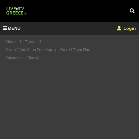
MENU
Login
Home
Τέχνες
Γλυπτά Από Άμμο Στην Κρήτη – Οταν Η Τέχνη Πάει
Θάλασσα… (Βίντεο)