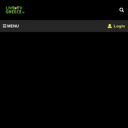
MENU
Login