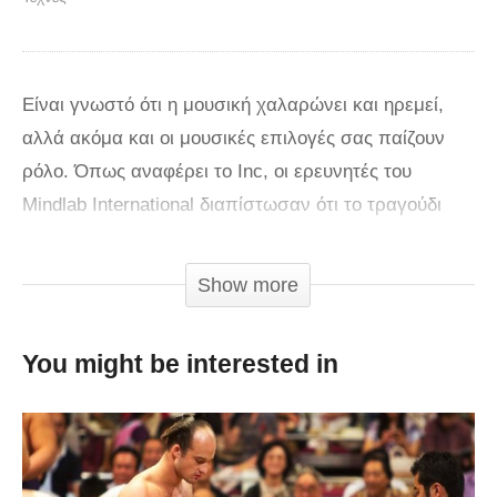
Είναι γνωστό ότι η μουσική χαλαρώνει και ηρεμεί,
αλλά ακόμα και οι μουσικές επιλογές σας παίζουν
ρόλο. Όπως αναφέρει το Inc, οι ερευνητές του
Mindlab International διαπίστωσαν ότι το τραγούδι
«Weightless» των Marconi Union μειώνει έως και
65% το άγχος όσων το ακούνε. Βέβαια, αυτό δεν
Show more
είναι καθόλου τυχαίο, αφού πράγματι το συγκρότημα
συνεργάστηκε με θεραπευτές προκειμένου να
You might be interested in
δημιουργήσουν ένα τραγούδι που θα βοηθά στην
χαλάρωση, να επιβραδύνει τους παλμούς της
καρδιάς, την πίεση και μειώνει τα επίπεδα της
ορμόνης κορτιζόλης.