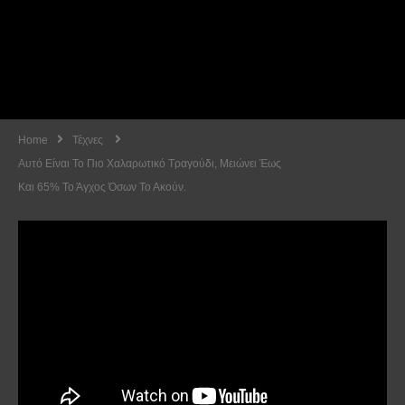
Home
Τέχνες
Αυτό Είναι Το Πιο Χαλαρωτικό Τραγούδι, Μειώνει Έως
Και 65% Το Άγχος Όσων Το Ακούν.