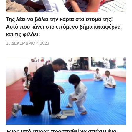
3. “Mellomaniac (Chill Out Mix),” by DJ Shah
2. “Electra,” by Airstream
Της λέει να βάλει την κάρτα στο στόμα της!
1. “Weightless,” by Marconi Union
Αυτό που κάνει στο επόμενο βήμα καταφέρνει
και τις φιλάει!
[
inc
] [
huffingtonpost
]
26 ΔΕΚΕΜΒΡΊΟΥ, 2023
Ένας μπόμπιρας προσπαθεί να σπάσει ένα