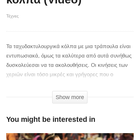
Τέχνες
Τα ταχυδακτυλουργικά κόλπα με μια τράπουλα είναι
εντυπωσιακά, όμως τα καλύτερα από αυτά συνήθως
δυσκολεύεσαι να τα ακολουθήσεις. Οι κινήσεις των
χεριών είναι τόσο μικρές και γρήγορες που ο
εγκέφαλος δεν έχει ιδιαίτερο χρόνο για να
επεξεργαστεί αυτό που συνέβη μέχρι να ξεκινήσει το
Show more
επόμενο τρικ. Έτσι οι thevirts αποφάσισαν να
παρουσιάσουν το όλο θέμα λίγο διαφορετικά. Η αργή
You might be interested in
κίνηση θα σας κάνει να εκτιμήσετε την συγκεκριμένη
τέχνη ακόμα περισσότερο!