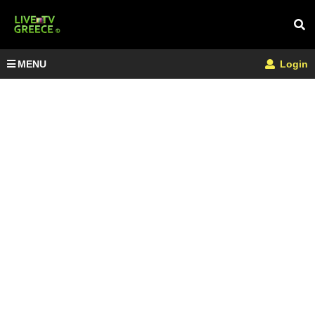
MENU
Login