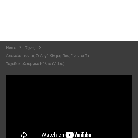
Home
Τέχνες
Αποκαλύπτοντας Σε Αργή Κίνηση Πως Γίνονται Τα
Ταχυδακτυλουργικά Κόλπα (Video)