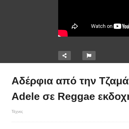
ι χημεία
Αδέρφια από την Τζαμάι
οιτάξτε
 τα πόδια
Τέτοιο ρολόι δεν
O
Adele σε Reggae εκδοχ
αύστε
έχετε ξαναδεί!
α
(video)
(
Τέχνες