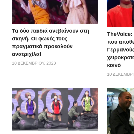
Τα δύο παιδιά ανεβαίνουν στη
TheVoice:
σκηνή. Οι φωνές τους
που αποθ
πραγματικά προκαλούν
Γερμανούς
ανατριχίλα!
χειροκροτο
10 ΔΕΚΕΜΒΡΊΟΥ, 2023
κοινό
10 ΔΕΚΕΜΒΡΊ