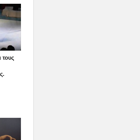
 τους
ς.