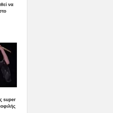
θεί να
στο
ας super
μοφιλής