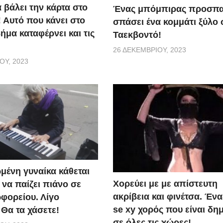
α βάλει την κάρτα στο
Ένας μπόμπιρας προσπα
 Αυτό που κάνει στο
σπάσει ένα κομμάτι ξύλο 
μα καταφέρνει και τις
Ταεκβοντό!
26 ΔΕΚΕΜΒΡΊΟΥ, 2023
ΟΥ, 2023
μένη γυναίκα κάθεται
Χορεύει με με απίστευτη
ι να παίζει πιάνο σε
ακρίβεια και φινέτσα. Έν
φορείου. Λίγο
se xy χορός που είναι δη
 Θα τα χάσετε!
σε όλες τις χώρες!