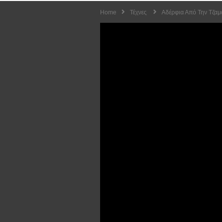
Home
Τέχνες
Αδέρφια Από Την Τζαμ