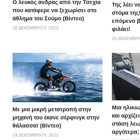
Ο λευκός άνδρας από την Τσεχία
Της λέει ν
που κατάφερε να ξεχωρίσει στο
στόμα της!
άθλημα του Σούμο (Βίντεο)
επόμενο βή
28 ΔΕΚΕΜΒΡΊΟΥ, 2023
φιλάει!
26 ΔΕΚΕΜΒΡΊ
Μια ηλικιω
Με μια μικρή μετατροπή στην
και αρχίζε
μηχανή του έκανε σέρφινγκ στην
στάση λεω
θάλασσα! (Βίντεο)
αργότερα;
24 ΔΕΚΕΜΒΡΊΟΥ, 2023