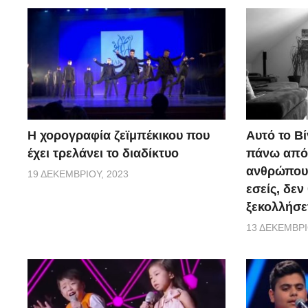
Η χορογραφία ζεϊμπέκικου που
Αυτό το Βί
έχει τρελάνει το διαδίκτυο
πάνω από 
ανθρώπους.
19 ΔΕΚΕΜΒΡΊΟΥ, 2023
εσείς, δεν
ξεκολλήσε
13 ΔΕΚΕΜΒΡΊ