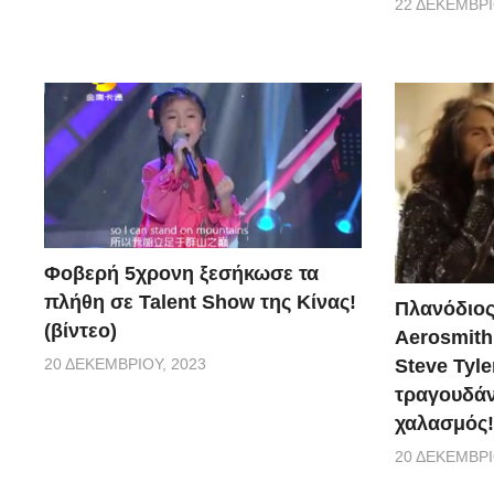
22 ΔΕΚΕΜΒΡΊ
Φοβερή 5χρονη ξεσήκωσε τα
πλήθη σε Talent Show της Κίνας!
Πλανόδιος
(βίντεο)
Aerosmith 
20 ΔΕΚΕΜΒΡΊΟΥ, 2023
Steve Tyle
τραγουδάνε
χαλασμός!
20 ΔΕΚΕΜΒΡΊ